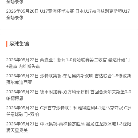
全场录像
2026年05月20日 U17亚洲杯半决赛 日本U17vs乌兹别克斯坦U17
全场录像
足球集锦
2026年05月22日 两连亚！新月1-0费哈联赛第二收官 曼达什破门
+造点 内维斯失点
2026年05月22日 沙特联集锦-奎尼奥内斯双响 吉达联合1-5惨败胡
拜尔库迪西亚
2026年05月22日 德甲附加赛-双方均无建树 首回合沃尔夫斯堡0-0
帕德博恩
2026年05月22日 C罗首夺沙特联！利雅得胜利4-1达马克夺冠 C罗
任意球破门+双响
2026年05月21日 中冠集锦-禹椋锁定胜局 黑龙江龙跃冰城1-3沈阳
满天星奥美