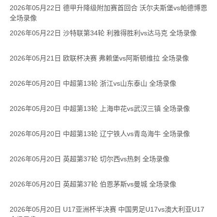
2026年05月22日 德甲升降级附加赛首回合 沃尔夫斯堡vs帕德博恩
全场录像
2026年05月22日 沙特联第34轮 利雅得胜利vs达马克 全场录像
2026年05月21日 欧联杯决赛 弗赖堡vs阿斯顿维拉 全场录像
2026年05月20日 中超第13轮 浙江vs山东泰山 全场录像
2026年05月20日 中超第13轮 上海申花vs武汉三镇 全场录像
2026年05月20日 中超第13轮 辽宁铁人vs青岛海牛 全场录像
2026年05月20日 英超第37轮 切尔西vs热刺 全场录像
2026年05月20日 英超第37轮 伯恩茅斯vs曼城 全场录像
2026年05月20日 U17亚洲杯半决赛 中国男足U17vs澳大利亚U17