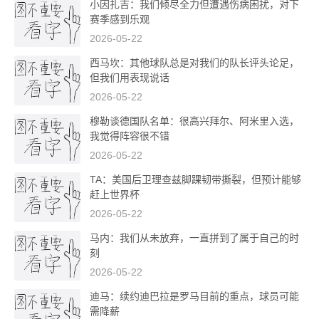
小因扎吉：我们倾尽全力但遭遇伤病困扰，对下
赛季感到乐观
2026-05-22
西马坎：其他球队总是对我们的队长评头论足，
但我们用表现说话
2026-05-22
穆勒谈德国队名单：很高兴拜尔、阿米里入选，
我觉得阵容很不错
2026-05-22
TA：美国后卫理查兹脚踝韧带撕裂，但预计能够
赶上世界杯
2026-05-22
马内：我们从未放弃，一直拼到了属于自己的时
刻
2026-05-22
迪马：续约迪巴拉是罗马目前的重点，球员可能
需降薪