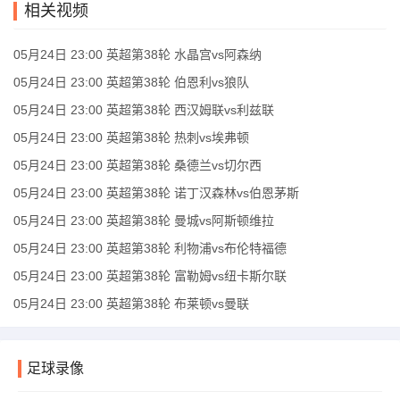
相关视频
05月24日 23:00 英超第38轮 水晶宫vs阿森纳
05月24日 23:00 英超第38轮 伯恩利vs狼队
05月24日 23:00 英超第38轮 西汉姆联vs利兹联
05月24日 23:00 英超第38轮 热刺vs埃弗顿
05月24日 23:00 英超第38轮 桑德兰vs切尔西
05月24日 23:00 英超第38轮 诺丁汉森林vs伯恩茅斯
05月24日 23:00 英超第38轮 曼城vs阿斯顿维拉
05月24日 23:00 英超第38轮 利物浦vs布伦特福德
05月24日 23:00 英超第38轮 富勒姆vs纽卡斯尔联
05月24日 23:00 英超第38轮 布莱顿vs曼联
足球录像