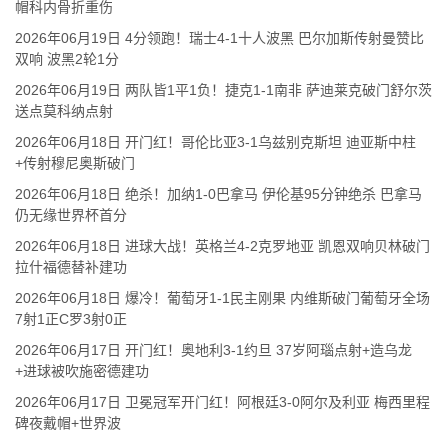
帽科内骨折重伤
2026年06月19日 4分领跑！瑞士4-1十人波黑 巴尔加斯传射曼赞比
双响 波黑2轮1分
2026年06月19日 两队皆1平1负！捷克1-1南非 萨迪莱克破门舒尔茨
送点莫科纳点射
2026年06月18日 开门红！哥伦比亚3-1乌兹别克斯坦 迪亚斯中柱
+传射穆尼奥斯破门
2026年06月18日 绝杀！加纳1-0巴拿马 伊伦基95分钟绝杀 巴拿马
仍无缘世界杯首分
2026年06月18日 进球大战！英格兰4-2克罗地亚 凯恩双响贝林破门
拉什福德替补建功
2026年06月18日 爆冷！葡萄牙1-1民主刚果 内维斯破门葡萄牙全场
7射1正C罗3射0正
2026年06月17日 开门红！奥地利3-1约旦 37岁阿瑙点射+造乌龙
+进球被吹施密德建功
2026年06月17日 卫冕冠军开门红！阿根廷3-0阿尔及利亚 梅西里程
碑夜戴帽+世界波