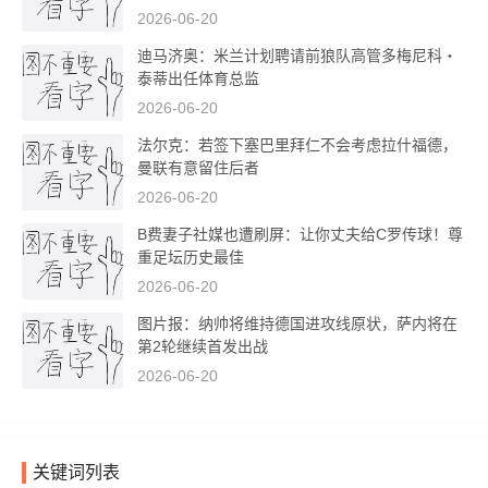
2026-06-20
迪马济奥：米兰计划聘请前狼队高管多梅尼科・
泰蒂出任体育总监
2026-06-20
法尔克：若签下塞巴里拜仁不会考虑拉什福德，
曼联有意留住后者
2026-06-20
B费妻子社媒也遭刷屏：让你丈夫给C罗传球！尊
重足坛历史最佳
2026-06-20
图片报：纳帅将维持德国进攻线原状，萨内将在
第2轮继续首发出战
2026-06-20
关键词列表