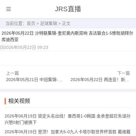
JRS直播
当前位置：
首页
>
足球集锦
> 正文
2026年05月22日 沙特联集锦-奎尼奥内斯双响 吉达联合1-5惨败胡拜尔
库迪西亚
2026年05月22日 09:23
上一篇
下一篇
2026年05月21日 中冠集锦-马俊杰梅开二度 辽宁盛京新锐2-0张家口奥峰
2026年05月22日 两连亚！新月1-0费哈联赛第二收官 曼达什破门+造点 内维斯失点
相关视频
2026年06月19日 锁定头名出线！墨西哥1-0韩国 金承奎超巨失误孙
兴慜0射门被换下
2026年06月19日 登顶！加拿大6-0九人卡塔尔取世界杯首胜 戴维戴