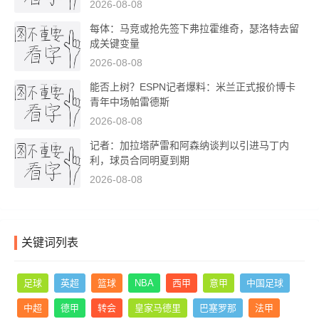
2026-08-08
每体：马竞或抢先签下弗拉霍维奇，瑟洛特去留
成关键变量
2026-08-08
能否上树？ESPN记者爆料：米兰正式报价博卡
青年中场帕雷德斯
2026-08-08
记者：加拉塔萨雷和阿森纳谈判以引进马丁内
利，球员合同明夏到期
2026-08-08
关键词列表
足球
英超
篮球
NBA
西甲
意甲
中国足球
中超
德甲
转会
皇家马德里
巴塞罗那
法甲