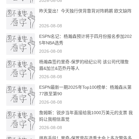
2026-08-08
昨天复出！今天独行侠背靠背对阵鹈鹕 欧文缺阵
2026-08-08
ESPN名记：杨瀚森预计将于四月份报名参加202
5年NBA选秀
2026-08-08
杨瀚森签约里奇-保罗的经纪公司 该公司代理詹
眉&加兰&范乔丹等人
2026-08-08
ESPN最新一期2025年Top100榜单：杨瀚森从第
77跌至第90
2026-08-08
詹姆斯：锐步当年直接给我1000万美元的支票 我
妈让我相信直觉
2026-08-08
很有手段！里奇-保罗曾在选秀大会上多次警告多