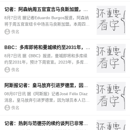
记者：阿森纳周五官宣吉马良斯加盟，球
员已签下4+1的合同
8月7日讯 据记者Eduardo Burgos报道，阿森纳
将于周五官宣纽卡中场吉马良斯加盟。本周四，
吉马良斯在伦敦顺利通过了例行体检，完成了官
佚名
方写真拍摄，并正式和阿森纳...
BBC：多库即将和曼城续约至2031年，预
计下周官宣
8月7日讯 据《BBC》报道，曼城即将和多库续
约至2031年，预计下周官宣。2023年，多库以5
540万镑的转会费从雷恩加盟曼城。消息人士
佚名
称，比利时国脚非常乐意留在伊蒂...
阿斯报记者：皇马放弃引进罗德里，因为
球员本人已经明确拒绝加盟
08月07日讯 据《阿斯报》记者José Félix Díaz
消息，皇马放弃引进罗德里，因为球员本人已经
明确拒绝加盟。今夏皇马将罗德里视作中场补强
佚名
的重要目标，在世界杯...
记者：热刺与范德芬的续约谈判已非常深