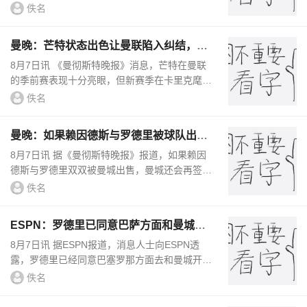
率不会继续追求这名球员。据悉，过去两年红魔
佚名
一直在密切关注巴莱巴，希望...
曼晚：芒特状态出色让曼联陷入纠结，如
果想四线争冠可能还得买人
8月7日讯 《曼彻斯特晚报》消息，芒特在曼联
的季前赛表现十分亮眼，但新赛季在卡里克麾
下，他依旧要面对激烈的位置竞争。谈及芒特在
佚名
曼联季前赛的状态，人们无法忽...
曼晚：如果赖因德斯与罗德里被球队出
售，曼城还会再签下两名中场
8月7日讯 据《曼彻斯特晚报》报道，如果赖因
德斯与罗德里双双被曼城出售，曼城还会再签下
两名中场球员。布阿迪以及队史标王埃利奥特・
佚名
安德森的总转会费最高可...
ESPN：罗德里已同意巴萨方面和曼城开
启谈判，皇马愿意做最后尝试
8月7日讯 据ESPN报道，消息人士向ESPN透
露，罗德里已经同意巴塞罗那方面去和曼城开启
谈判，巴萨希望抢在皇马之前敲定罗德里的转
佚名
会。消息称，皇马从上个月便开始与...