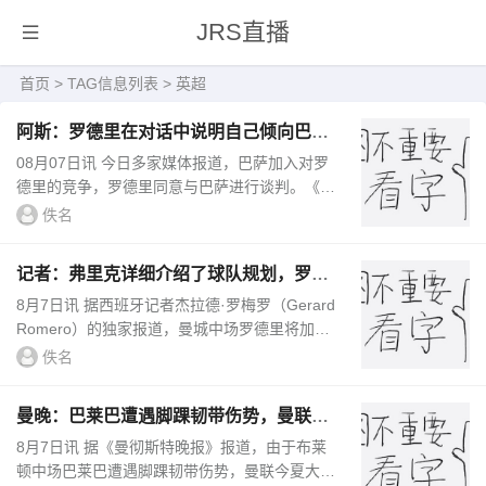
JRS直播
首页
> TAG信息列表 > 英超
阿斯：罗德里在对话中说明自己倾向巴萨
理由，皇马对此理解＆祝好
08月07日讯 今日多家媒体报道，巴萨加入对罗
德里的竞争，罗德里同意与巴萨进行谈判。《阿
斯报》报道了有关这笔交易的更多细节。阿斯：
佚名
巴萨签罗德里费用接近6000...
记者：弗里克详细介绍了球队规划，罗德
里非常认可并选择加盟巴萨
8月7日讯 据西班牙记者杰拉德·罗梅罗（Gerard
Romero）的独家报道，曼城中场罗德里将加盟
巴塞罗那，巴萨主帅弗里克的理念打动了罗德
佚名
里，他最终选择了加盟巴萨。消...
曼晚：巴莱巴遭遇脚踝韧带伤势，曼联今
夏大概率不会继续追求他
8月7日讯 据《曼彻斯特晚报》报道，由于布莱
顿中场巴莱巴遭遇脚踝韧带伤势，曼联今夏大概