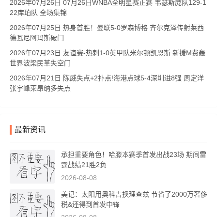
2026年07月26日 07月26日WNBA全明星赛正赛 韦瑟斯庞队129-1
22库珀队 全场集锦
2026年07月25日 热身首胜！曼联5-0罗森博格 齐尔克泽传射莱西
德瓦尼阿玛斯破门
2026年07月23日 友谊赛-热刺1-0英甲队米尔顿凯恩斯 新援M费轰
世界波梁民革失空门
2026年07月21日 陈威失点+2扑点!海港点球5-4深圳进8强 周定洋
张宇峰莱昂纳多失点
最新资讯
承担重要角色！哈滕本赛季首发出战23场 期间雷
霆战绩21胜2负
2026-08-08
美记：太阳用奥科吉换理查兹 节省了2000万奢侈
税&还得到首发中锋