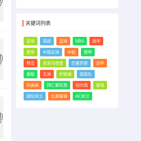
关键词列表
足球
英超
篮球
NBA
西甲
意甲
中国足球
中超
德甲
转会
皇家马德里
巴塞罗那
法甲
曼联
五洲
利物浦
国家队
阿森纳
拜仁慕尼黑
切尔西
曼城
国际米兰
比赛集锦
AC米兰