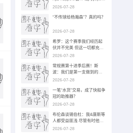
断34年首人
2026-07-28
“不传球给杨瀚森”？真的吗？
2026-07-28
希罗：这个赛季我们经历起
伏并不完美 但这一切都充斥
着热火文化
2026-07-28
常规赛第十进季后赛！斯
波：我们是第一支做到的球
队 有何不可？
2026-07-28
一笔“水货”交易，成了快船争
冠的助推器？
2026-07-28
布伦森谈锡伯杜：我&唐斯等
人都受益匪浅 尽管有时他让
我生气
2026-07-28