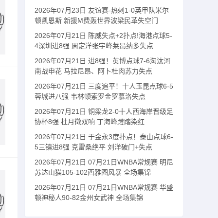
2026年07月23日 友谊赛-热刺1-0英甲队米尔
顿凯恩斯 新援M费轰世界波梁民革失空门
2026年07月21日 陈威失点+2扑点!海港点球5-
4深圳进8强 周定洋张宇峰莱昂纳多失点
2026年07月21日 进8强！英博点球7-6淘汰河
南战申花 马拉尼昂、阿卜杜肉苏力失点
2026年07月21日 三度追平！十人玉昆点球6-5
蓉城进八强 韦林顿索罗金罗慕洛失点
2026年07月21日 铜梁龙2-0十人西海岸晋级足
协杯8强 杜月徵双响 丁海峰蹬踏染红
2026年07月21日 于金永3度扑点！泰山点球6-
5三镇进8强 克雷桑绝平 刘洋破门+失点
2026年07月21日 07月21日WNBA常规赛 明尼
苏达山猫105-102西雅图风暴 全场集锦
2026年07月21日 07月21日WNBA常规赛 华盛
顿神秘人90-82金州女武神 全场集锦