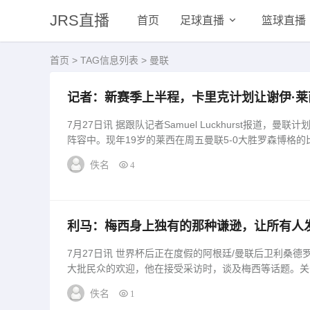
JRS直播
首页
足球直播
篮球直播
首页
> TAG信息列表 > 曼联
记者：新赛季上半程，卡里克计划让谢伊·
7月27日讯 据跟队记者Samuel Luckhurst报道，
阵容中。现年19岁的莱西在周五曼联5-0大胜罗森博格的比
佚名
4
利马：梅西身上独有的那种谦逊，让所有人
7月27日讯 世界杯后正在度假的阿根廷/曼联后卫利桑德罗·马丁内斯，回到他的家乡瓜莱圭，受到
大批民众的欢迎，他在接受采访时，谈及梅西等话题。关于
佚名
1