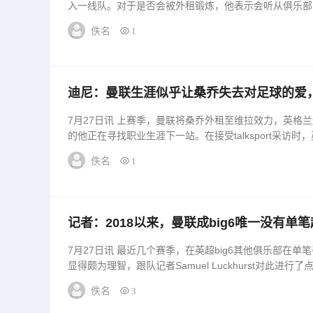
入一线队。对于是否会被外租锻炼，他表示会听从俱乐部安
佚名
1
迪尼：曼联生涯似乎让桑乔失去对足球的爱
7月27日讯 上赛季，曼联将桑乔外租至维拉效力，英格
的他正在寻找职业生涯下一站。在接受talksport采访时，
佚名
1
记者：2018以来，曼联成big6唯一没有单
7月27日讯 最近几个赛季，在英超big6其他俱乐部在
显得颇为理智，跟队记者Samuel Luckhurst对此进行了点
佚名
3