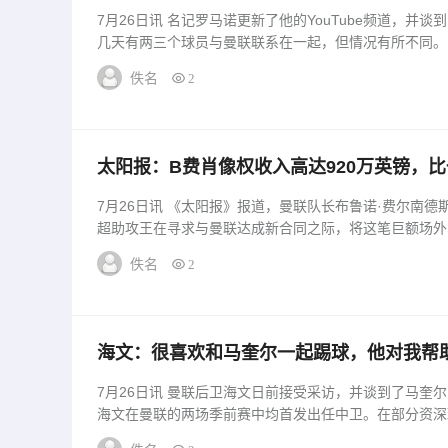
7月26日讯 名记罗马诺更新了他的YouTube频道，并
几天有两三个球员与曼联联系在一起，但情况有所不同。巴
佚名
2
太阳报：B费肖像权收入高达920万英镑，比
7月26日讯 《太阳报》报道，曼联队长布鲁诺·费尔南德
超助攻王在寻求与曼联达成新合同之际，将这笔巨额场外收
佚名
2
海文：很喜欢和马奎尔一起踢球，他对我帮
7月26日讯 曼联后卫海文日前接受采访，并谈到了马奎
海文在曼联的两场季前赛中均首发出任中卫。在部分资深球