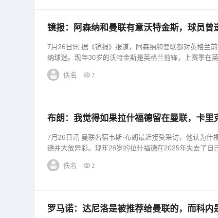
镜报：阿森纳和曼联有意沃特金斯，球员曾
7月26日讯 据《镜报》报道，阿森纳和曼联都对英格兰
纳球迷。现年30岁的沃特金斯是英格兰前锋，上赛季在英超
佚名
2
布朗：我觉得如果拉什福德留在曼联，卡里
7月26日讯 曼联名宿韦斯·布朗最近接受采访，他认为
德并大放异彩。现年28岁的拉什福德在2025年失去了自己
佚名
2
罗马诺：达尼洛是被推荐给曼联的，而科内