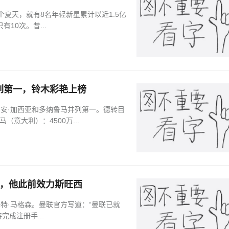
个夏天，就有8名年轻新星累计以近1.5亿
10次。昔...
并列第一，铃木彩艳上榜
霍安·加西亚和多纳鲁马并列第一。德转目
（意大利）：4500万...
森，他此前效力斯旺西
基特·马格森。曼联官方写道：“曼联已就
成注册手...