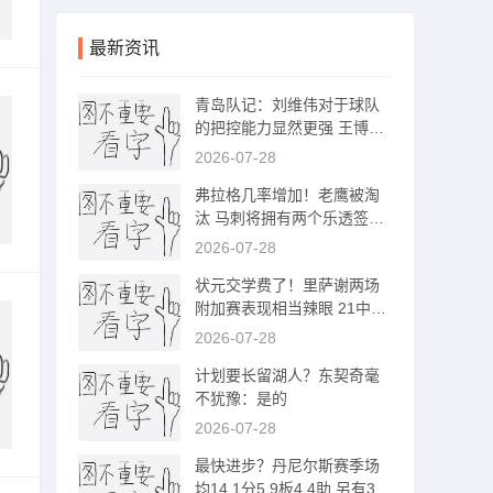
最新资讯
青岛队记：刘维伟对于球队
的把控能力显然更强 王博临
场有差距
2026-07-28
弗拉格几率增加！老鹰被淘
汰 马刺将拥有两个乐透签&
状元概率6.7%
2026-07-28
状元交学费了！里萨谢两场
附加赛表现相当辣眼 21中3
合计得10分
2026-07-28
计划要长留湖人？东契奇毫
不犹豫：是的
2026-07-28
最快进步？丹尼尔斯赛季场
均14.1分5.9板4.4助 另有3抢