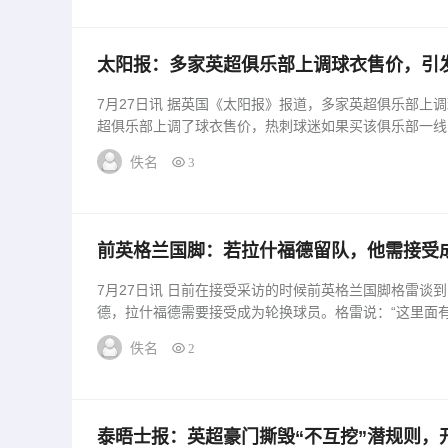
太阳报：多家英超俱乐部上调球衣售价，引
7月27日讯 据英国《太阳报》报道，多家英超俱乐部上调球衣售价，引发球迷不满。近期有8家英
超俱乐部上调了球衣售价，热刺球迷如果买该俱乐部一线队
佚名
3
前英格兰国脚：若拉什福德留队，他需接受
7月27日讯 日前在接受采访的时候前英格兰国脚格雷谈
德，拉什福德需要接受成为轮换球员。格雷说：“这里面有几
佚名
2
泰晤士报：英超豪门撕毁“不互挖”潜规则，