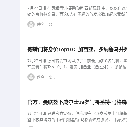
7月27日讯 在英超青训招募的新“西部荒野”中，仅仅在这
镑的身价被交易，而这8人在英超的首发次数加起来竟然只有
佚名
1
德转门将身价Top10：加西亚、多纳鲁马
7月27日讯 德国转会市场盘点了目前最贵的10名门将，
前最贵门将Top 10：1、霍安·加西亚（西班牙）、多纳鲁马
佚名
1
官方：曼联签下威尔士19岁门将基特·马格
7月27日讯 曼联官方宣布，俱乐部签下19岁威尔士门将
签下极具潜力的年轻门将基特·马格森达成协议，目前仅待完