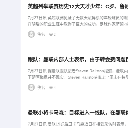
英超列举联赛历史12大天才少年：C罗、鲁
7月27日讯 英超联赛见证了无数天赋异禀的年轻球员的
在随后的职业生涯中取得了巨大的成功。足球作家萨姆·坎宁
佚名
2
跟队：曼联内部人士表示，由于转会费问题
7月27日讯 据曼联跟队记者Steven Railston报
下楚阿梅尼并不现实。Steven Railston指出：“周末在特
佚名
4
曼联小将卡马森：目标进入一线队，在曼联
7月27日讯 曼联19岁后卫卡马森近日在接受采访时表