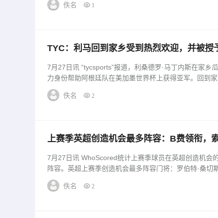
佚名
1
TYC：利马回到家乡受到热烈欢迎，并被授
7月27日讯 “tycsports”报道，利桑德罗·马丁内斯
力身份帮助阿根廷队在美加墨世界杯上获得亚军。回到家乡
佚名
2
上赛季英超创造机会最多阵容：B费领衔，
7月27日讯 WhoScored统计上赛季球员在英超创造
阵容。英超上赛季创造机会最多阵容门将：罗伯特·桑切斯（
佚名
2