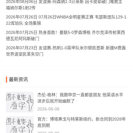
2026年08月06日 友谊赛-阿森纳1-3贝蒂斯 因卡皮耶破门难救主
福纳尔斯1射2传
2026年07月26日 07月26日WNBA全明星赛正赛 韦瑟斯庞队129-1
22库珀队 全场集锦
2026年07月25日 热身首胜！曼联5-0罗森博格 齐尔克泽传射莱西
德瓦尼阿玛斯破门
2026年07月23日 友谊赛-热刺1-0英甲队米尔顿凯恩斯 新援M费轰
世界波梁民革失空门
最新资讯
杰伦-格林：我跟申京一直都是朋友 他英语水平
进步后就开始幽默了
2026-08-08
官方：博塔弗戈与特莱斯续约，新合同到2028年
底到期