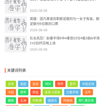
2026-08-08
英媒：因凡蒂诺任职欧足联时与一女子有染，欧
足联付6位数封口费
2026-08-08
队长风范！赵睿半场6中4拿到10分4板3助&半场
1V2拉杆压哨上进
2026-08-08
关键词列表
足球
英超
篮球
NBA
西甲
意甲
中国足球
中超
德甲
转会
皇家马德里
巴塞罗那
法甲
曼联
五洲
利物浦
国家队
阿森纳
拜仁慕尼黑