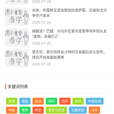
2026-07-28
米体：布雷默无意加盟加拉塔萨雷，后者和尤文
争夺卢库米
2026-07-28
搞霸凌？巴媒：内马尔在更衣室里辱骂年轻队友
“废物，去踢巴乙”
2026-07-28
德天空：奥尔班转会沙特的交易最后关头告吹，
球员开始准备新赛季
2026-07-28
关键词列表
足球
英超
篮球
NBA
西甲
意甲
中国足球
中超
德甲
转会
皇家马德里
巴塞罗那
法甲