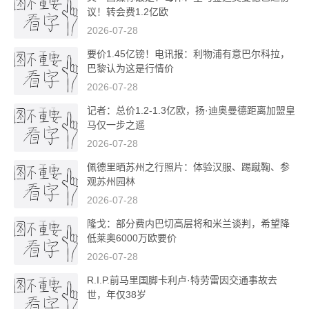
议！转会费1.2亿欧
2026-07-28
要价1.45亿镑！电讯报：利物浦有意巴尔科拉，
巴黎认为这是行情价
2026-07-28
记者：总价1.2-1.3亿欧，扬·迪奥曼德距离加盟皇
马仅一步之遥
2026-07-28
佩德里晒苏州之行照片：体验汉服、踢蹴鞠、参
观苏州园林
2026-07-28
隆戈：部分费内巴切高层将和米兰谈判，希望降
低莱奥6000万欧要价
2026-07-28
R.I.P.前马里国脚卡利卢·特劳雷因交通事故去
世，年仅38岁