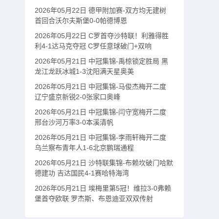
2026年05月22日 德甲附加赛-双方均无建树
首回合沃尔夫斯堡0-0帕德博恩
2026年05月22日 C罗首夺沙特联！利雅得胜
利4-1达马克夺冠 C罗任意球破门+双响
2026年05月21日 中冠集锦-禹椋锁定胜局 黑
龙江龙跃冰城1-3沈阳满天星奥美
2026年05月21日 中冠集锦-马俊杰梅开二度
辽宁盛京新锐2-0张家口奥峰
2026年05月21日 中冠集锦-闫守宽梅开二度
邢台沙河万率3-0本溪清帆
2026年05月21日 中冠集锦-李雨轩梅开二度
乌兰察布青年人1-6北京鹏瑞通程
2026年05月21日 沙特联集锦-布赖坎破门哈默
德建功 吉达国民4-1赛哈特海湾
2026年05月21日 埃梅里第5冠！维拉3-0弗赖
堡首夺欧联 罗杰斯、布恩迪亚双双传射