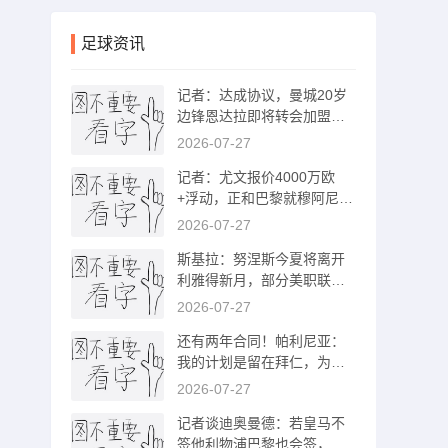
足球资讯
记者：达成协议，曼城20岁
边锋恩达拉即将转会加盟布
鲁日
2026-07-27
记者：尤文报价4000万欧
+浮动，正和巴黎就穆阿尼转
会深入谈判
2026-07-27
斯基拉：努涅斯今夏将离开
利雅得新月，部分美职联和
土超球队有意
2026-07-27
还有两年合同！帕利尼亚：
我的计划是留在拜仁，为位
置而战
2026-07-27
记者谈迪奥曼德：若皇马不
签他利物浦巴黎也会签，但