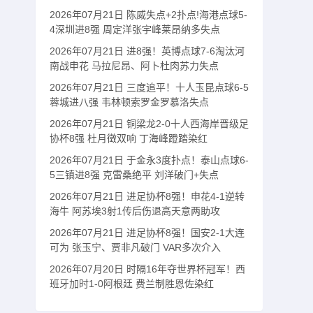
2026年07月21日 陈威失点+2扑点!海港点球5-
4深圳进8强 周定洋张宇峰莱昂纳多失点
2026年07月21日 进8强！英博点球7-6淘汰河
南战申花 马拉尼昂、阿卜杜肉苏力失点
2026年07月21日 三度追平！十人玉昆点球6-5
蓉城进八强 韦林顿索罗金罗慕洛失点
2026年07月21日 铜梁龙2-0十人西海岸晋级足
协杯8强 杜月徵双响 丁海峰蹬踏染红
2026年07月21日 于金永3度扑点！泰山点球6-
5三镇进8强 克雷桑绝平 刘洋破门+失点
2026年07月21日 进足协杯8强！申花4-1逆转
海牛 阿苏埃3射1传后伤退高天意两助攻
2026年07月21日 进足协杯8强！国安2-1大连
可为 张玉宁、贾非凡破门 VAR多次介入
2026年07月20日 时隔16年夺世界杯冠军！西
班牙加时1-0阿根廷 费兰制胜恩佐染红