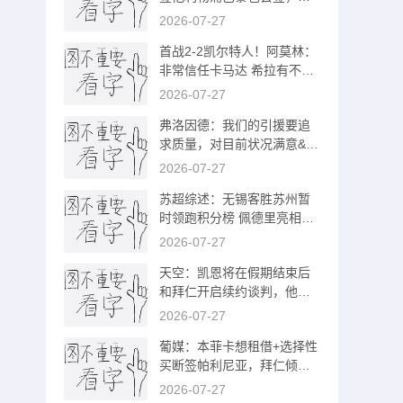
他不值1亿欧
2026-07-27
首战2-2凯尔特人！阿莫林：
非常信任卡马达 希拉有不适
但问题不大
2026-07-27
弗洛因德：我们的引援要追
求质量，对目前状况满意&不
会有大变动
2026-07-27
苏超综述：无锡客胜苏州暂
时领跑积分榜 佩德里亮相苏
超并开球
2026-07-27
天空：凯恩将在假期结束后
和拜仁开启续约谈判，他对
现状很放松
2026-07-27
葡媒：本菲卡想租借+选择性
买断签帕利尼亚，拜仁倾向
强制性买断
2026-07-27