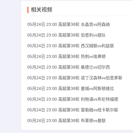
相关视频
05月24日 23:00 英超第38轮 水晶宫vs阿森纳
05月24日 23:00 英超第38轮 伯恩利vs狼队
05月24日 23:00 英超第38轮 西汉姆联vs利兹联
05月24日 23:00 英超第38轮 热刺vs埃弗顿
05月24日 23:00 英超第38轮 桑德兰vs切尔西
05月24日 23:00 英超第38轮 诺丁汉森林vs伯恩茅斯
05月24日 23:00 英超第38轮 曼城vs阿斯顿维拉
05月24日 23:00 英超第38轮 利物浦vs布伦特福德
05月24日 23:00 英超第38轮 富勒姆vs纽卡斯尔联
05月24日 23:00 英超第38轮 布莱顿vs曼联