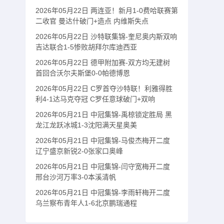
2026年05月22日 两连亚！新月1-0费哈联赛第
二收官 曼达什破门+造点 内维斯失点
2026年05月22日 沙特联集锦-奎尼奥内斯双响
吉达联合1-5惨败胡拜尔库迪西亚
2026年05月22日 德甲附加赛-双方均无建树
首回合沃尔夫斯堡0-0帕德博恩
2026年05月22日 C罗首夺沙特联！利雅得胜
利4-1达马克夺冠 C罗任意球破门+双响
2026年05月21日 中冠集锦-禹椋锁定胜局 黑
龙江龙跃冰城1-3沈阳满天星奥美
2026年05月21日 中冠集锦-马俊杰梅开二度
辽宁盛京新锐2-0张家口奥峰
2026年05月21日 中冠集锦-闫守宽梅开二度
邢台沙河万率3-0本溪清帆
2026年05月21日 中冠集锦-李雨轩梅开二度
乌兰察布青年人1-6北京鹏瑞通程