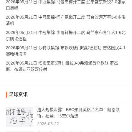
2026年05月21日 中冠集锦-马俊杰梅开二度 辽宁盛京新锐2-0张家
口奥峰
2026年05月21日 中冠集锦-闫守宽梅开二度 邢台沙河万率3-0本溪
清帆
2026年05月21日 中冠集锦-李雨轩梅开二度 乌兰察布青年人1-6北
京鹏瑞通程
2026年05月21日 沙特联集锦-布赖坎破门哈默德建功 吉达国民4-1
赛哈特海湾
2026年05月21日 埃梅里第5冠！维拉3-0弗赖堡首夺欧联 罗杰
斯、布恩迪亚双双传射
足球资讯
遭大规模泄露！BBC预测英格兰名单：凯恩领
衔，福登、马奎尔落选
2026-05-22