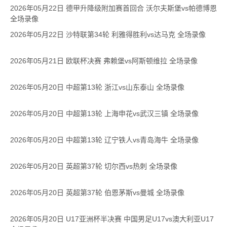
2026年05月22日 德甲升降级附加赛首回合 沃尔夫斯堡vs帕德博恩
全场录像
2026年05月22日 沙特联第34轮 利雅得胜利vs达马克 全场录像
2026年05月21日 欧联杯决赛 弗赖堡vs阿斯顿维拉 全场录像
2026年05月20日 中超第13轮 浙江vs山东泰山 全场录像
2026年05月20日 中超第13轮 上海申花vs武汉三镇 全场录像
2026年05月20日 中超第13轮 辽宁铁人vs青岛海牛 全场录像
2026年05月20日 英超第37轮 切尔西vs热刺 全场录像
2026年05月20日 英超第37轮 伯恩茅斯vs曼城 全场录像
2026年05月20日 U17亚洲杯半决赛 中国男足U17vs澳大利亚U17