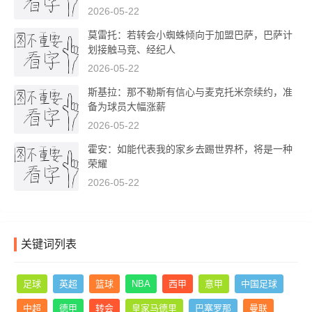
2026-05-22
莫雷托：若转会小蜘蛛倾向于加盟巴萨，巴萨计
划接触马竞、经纪人
2026-05-22
斯基拉：那不勒斯有信心与麦克托米奈续约，准
备为球员大幅涨薪
2026-05-22
霍安：如能代表我的家乡去踢世界杯，将是一种
荣耀
2026-05-22
关键词列表
足球
英超
篮球
NBA
西甲
意甲
中国足球
中超
德甲
转会
皇家马德里
巴塞罗那
曼联