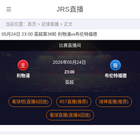
JRS直播
当前位置：
首页
>
足球直播
> 正文
05月24日 23:00 英超第38轮 利物浦vs布伦特福德
比赛直播间
2026年05月24日
23:00
利物浦
布伦特福德
英超
看球吧(直播&回放)
857直播(推荐)
球神直播(推荐)
看球直播(直播&回放)