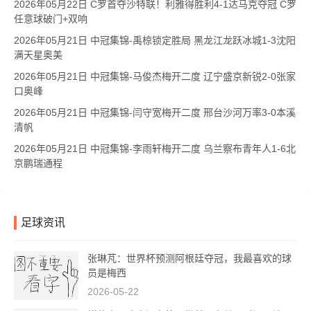
2026年05月22日 C罗首夺沙特联！利雅得胜利4-1达马克夺冠 C罗
任意球破门+双响
2026年05月21日 中冠集锦-禹椋锁定胜局 黑龙江龙跃冰城1-3沈阳
满天星奥美
2026年05月21日 中冠集锦-马俊杰梅开二度 辽宁盛京新锐2-0张家
口奥峰
2026年05月21日 中冠集锦-闫守宽梅开二度 邢台沙河万率3-0本溪
清帆
2026年05月21日 中冠集锦-李雨轩梅开二度 乌兰察布青年人1-6北
京鹏瑞通程
足球资讯
张琳芃：世界杯预测阿根廷夺冠，我最喜欢的球
员是梅西
2026-05-22