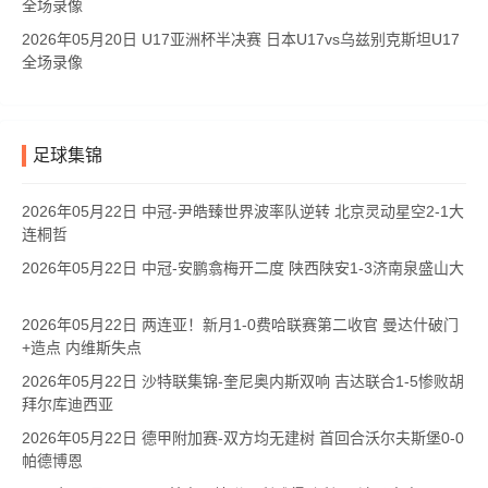
全场录像
2026年05月20日 U17亚洲杯半决赛 日本U17vs乌兹别克斯坦U17
全场录像
足球集锦
2026年05月22日 中冠-尹皓臻世界波率队逆转 北京灵动星空2-1大
连桐哲
2026年05月22日 中冠-安鹏翕梅开二度 陕西陕安1-3济南泉盛山大
2026年05月22日 两连亚！新月1-0费哈联赛第二收官 曼达什破门
+造点 内维斯失点
2026年05月22日 沙特联集锦-奎尼奥内斯双响 吉达联合1-5惨败胡
拜尔库迪西亚
2026年05月22日 德甲附加赛-双方均无建树 首回合沃尔夫斯堡0-0
帕德博恩