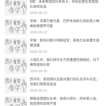
B席：未来希望回归本菲卡，但目前想在其他球
队继续征战
2026-05-22
世体：寻莱万替代者，巴萨未排除引进凯恩小蜘
蛛和佩德罗可能
2026-05-22
早报：胜利问鼎沙特联冠军；英格兰名单遭大规
模泄露
2026-05-22
小因扎吉：我们倾尽全力但遭遇伤病困扰，对下
赛季感到乐观
2026-05-22
西马坎：其他球队总是对我们的队长评头论足，
但我们用表现说话
2026-05-22
穆勒谈德国队名单：很高兴拜尔、阿米里入选，
我觉得阵容很不错