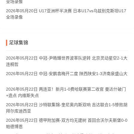
全场录像
2026年05月20日 U17亚洲杯半决赛 日本U17vs乌兹别克斯坦U17
全场录像
足球集锦
2026年05月22日 中冠-尹皓臻世界波率队逆转 北京灵动星空2-1大
连桐哲
2026年05月22日 中冠-安鹏翕梅开二度 陕西陕安1-3济南泉盛山大
2026年05月22日 两连亚！新月1-0费哈联赛第二收官 曼达什破门
+造点 内维斯失点
2026年05月22日 沙特联集锦-奎尼奥内斯双响 吉达联合1-5惨败胡
拜尔库迪西亚
2026年05月22日 德甲附加赛-双方均无建树 首回合沃尔夫斯堡0-0
帕德博恩