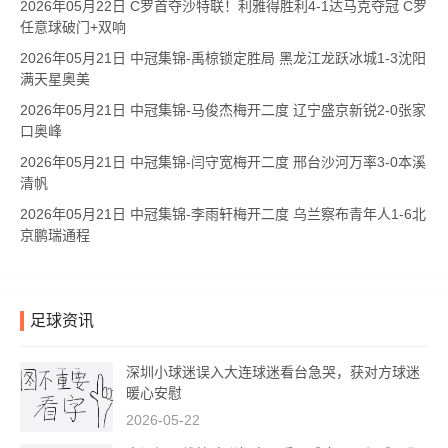
2026年05月22日 C罗首夺沙特联！利雅得胜利4-1达马克夺冠 C罗
任意球破门+双响
2026年05月21日 中冠集锦-禹椋锁定胜局 黑龙江龙跃冰城1-3沈阳
满天星奥美
2026年05月21日 中冠集锦-马俊杰梅开二度 辽宁盛京新锐2-0张家
口奥峰
2026年05月21日 中冠集锦-闫守宽梅开二度 邢台沙河万率3-0本溪
清帆
2026年05月21日 中冠集锦-李雨轩梅开二度 乌兰察布青年人1-6北
京鹏瑞通程
足球资讯
深圳小球迷误入大连球迷看台急哭，获对方球迷
暖心安慰
2026-05-22