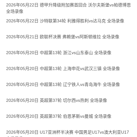
2026年05月22日 德甲升降级附加赛首回合 沃尔夫斯堡vs帕德博恩
全场录像
2026年05月22日 沙特联第34轮 利雅得胜利vs达马克 全场录像
2026年05月21日 欧联杯决赛 弗赖堡vs阿斯顿维拉 全场录像
2026年05月20日 中超第13轮 浙江vs山东泰山 全场录像
2026年05月20日 中超第13轮 上海申花vs武汉三镇 全场录像
2026年05月20日 中超第13轮 辽宁铁人vs青岛海牛 全场录像
2026年05月20日 英超第37轮 切尔西vs热刺 全场录像
2026年05月20日 英超第37轮 伯恩茅斯vs曼城 全场录像
2026年05月20日 U17亚洲杯半决赛 中国男足U17vs澳大利亚U17