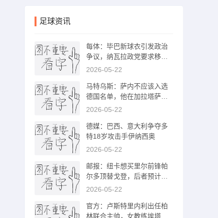
足球资讯
每体：毕巴新球衣引发政治
争议，纳瓦拉政党要求移除
地图标志
2026-05-22
马特乌斯：萨内不应该入选
德国名单，他在加拉塔萨雷
甚至不是主力
2026-05-22
德媒：巴西、意大利争夺多
特18岁攻击手伊纳西奥
2026-05-22
邮报：纽卡想买里尔前锋帕
尔多顶替戈登，后者预计加
盟拜仁
2026-05-22
官方：卢斯特里内利出任柏
林联合主帅，女教练埃塔依