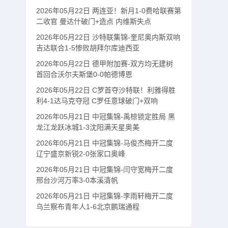
2026年05月22日 两连亚！新月1-0费哈联赛第
二收官 曼达什破门+造点 内维斯失点
2026年05月22日 沙特联集锦-奎尼奥内斯双响
吉达联合1-5惨败胡拜尔库迪西亚
2026年05月22日 德甲附加赛-双方均无建树
首回合沃尔夫斯堡0-0帕德博恩
2026年05月22日 C罗首夺沙特联！利雅得胜
利4-1达马克夺冠 C罗任意球破门+双响
2026年05月21日 中冠集锦-禹椋锁定胜局 黑
龙江龙跃冰城1-3沈阳满天星奥美
2026年05月21日 中冠集锦-马俊杰梅开二度
辽宁盛京新锐2-0张家口奥峰
2026年05月21日 中冠集锦-闫守宽梅开二度
邢台沙河万率3-0本溪清帆
2026年05月21日 中冠集锦-李雨轩梅开二度
乌兰察布青年人1-6北京鹏瑞通程