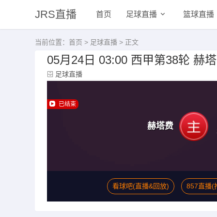
JRS直播
首页
足球直播
篮球直播
当前位置：
首页
>
足球直播
> 正文
05月24日 03:00 西甲第38轮 
足球直播
已结束
赫塔费
看球吧(直播&回放)
857直播(