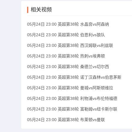
相关视频
05月24日 23:00 英超第38轮 水晶宫vs阿森纳
05月24日 23:00 英超第38轮 伯恩利vs狼队
05月24日 23:00 英超第38轮 西汉姆联vs利兹联
05月24日 23:00 英超第38轮 热刺vs埃弗顿
05月24日 23:00 英超第38轮 桑德兰vs切尔西
05月24日 23:00 英超第38轮 诺丁汉森林vs伯恩茅斯
05月24日 23:00 英超第38轮 曼城vs阿斯顿维拉
05月24日 23:00 英超第38轮 利物浦vs布伦特福德
05月24日 23:00 英超第38轮 富勒姆vs纽卡斯尔联
05月24日 23:00 英超第38轮 布莱顿vs曼联