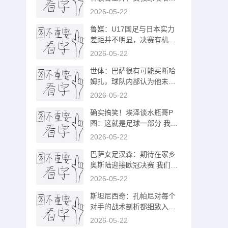
照计划卸任
2026-05-22
鲁媒：U17国足与日本实力
差距并不明显，决赛有机会
与对手抗衡
2026-05-22
世体：巴萨很有可能买断哈
姆扎，球队内部认为他未来
大有可为
2026-05-22
确实搞笑！埃泽谈水瓶哥P
图：这就是足球一部分 我会
把他设成头像
2026-05-22
巴萨女足汉森：期待在家乡
奥斯陆迎接欧冠决赛 我们渴
望赢得冠军
2026-05-22
斯坦尼西奇：孔帕尼对每个
对手的战术剖析都细致入
微，绝不会怠慢
2026-05-22