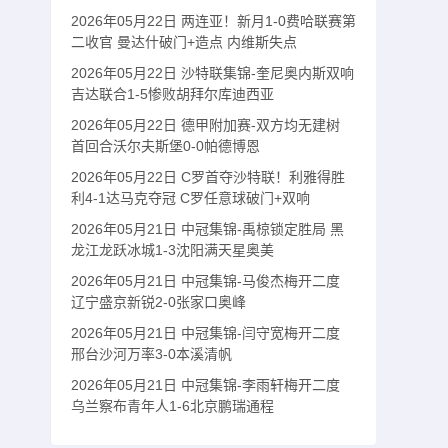
2026年05月22日 两连亚！新月1-0费哈联赛第
二收官 曼达什破门+造点 内维斯失点
2026年05月22日 沙特联集锦-奎尼奥内斯双响
吉达联合1-5惨败胡拜尔库迪西亚
2026年05月22日 德甲附加赛-双方均无建树
首回合沃尔夫斯堡0-0帕德博恩
2026年05月22日 C罗首夺沙特联！利雅得胜
利4-1达马克夺冠 C罗任意球破门+双响
2026年05月21日 中冠集锦-禹椋锁定胜局 黑
龙江龙跃冰城1-3沈阳满天星奥美
2026年05月21日 中冠集锦-马俊杰梅开二度
辽宁盛京新锐2-0张家口奥峰
2026年05月21日 中冠集锦-闫守宽梅开二度
邢台沙河万率3-0本溪清帆
2026年05月21日 中冠集锦-李雨轩梅开二度
乌兰察布青年人1-6北京鹏瑞通程