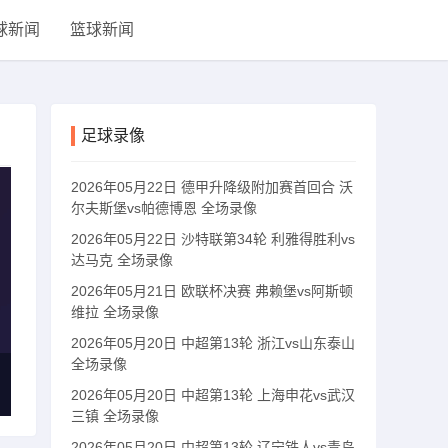
球新闻
篮球新闻
足球录像
2026年05月22日 德甲升降级附加赛首回合 沃
尔夫斯堡vs帕德博恩 全场录像
2026年05月22日 沙特联第34轮 利雅得胜利vs
达马克 全场录像
2026年05月21日 欧联杯决赛 弗赖堡vs阿斯顿
维拉 全场录像
2026年05月20日 中超第13轮 浙江vs山东泰山
全场录像
2026年05月20日 中超第13轮 上海申花vs武汉
三镇 全场录像
2026年05月20日 中超第13轮 辽宁铁人vs青岛