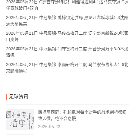
2026年05月22日 C罗首夺沙特联！利雅得胜利4-1达马克夺冠 C罗
任意球破门+双响
2026年05月21日 中冠集锦-禹椋锁定胜局 黑龙江龙跃冰城1-3沈阳
满天星奥美
2026年05月21日 中冠集锦-马俊杰梅开二度 辽宁盛京新锐2-0张家
口奥峰
2026年05月21日 中冠集锦-闫守宽梅开二度 邢台沙河万率3-0本溪
清帆
2026年05月21日 中冠集锦-李雨轩梅开二度 乌兰察布青年人1-6北
京鹏瑞通程
足球资讯
斯坦尼西奇：孔帕尼对每个对手的战术剖析都细
致入微，绝不会怠慢
2026-05-22