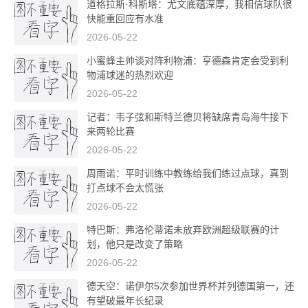
道格拉斯·科斯塔：尤文底蕴深厚，我相信球队很
快能重回应有水准
2026-05-22
小蜜蜂主帅谈对阵利物浦：亨德森肯定会受到利
物浦球迷的热烈欢迎
2026-05-22
记者：韦子弦和斯特兰德贝将缺席青岛海牛接下
来两轮比赛
2026-05-22
周雨诺：平时训练中教练给我们练过点球，真到
打点球不会太慌张
2026-05-22
特巴斯：弗洛伦蒂诺未放弃欧洲超级联赛的计
划，他只是改变了策略
2026-05-22
德天空：诺伊尔5次参加世界杯并列德国第一，还
有望破最年长纪录