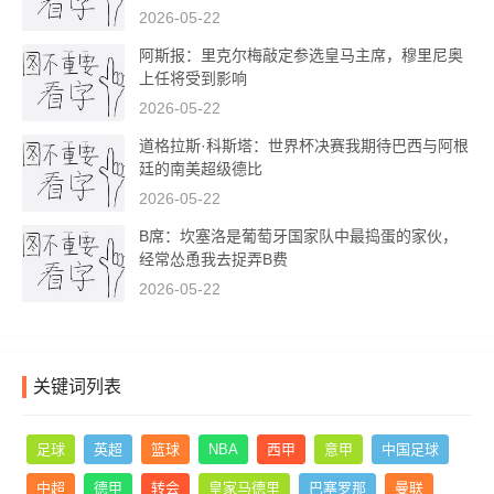
2026-05-22
阿斯报：里克尔梅敲定参选皇马主席，穆里尼奥
上任将受到影响
2026-05-22
道格拉斯·科斯塔：世界杯决赛我期待巴西与阿根
廷的南美超级德比
2026-05-22
B席：坎塞洛是葡萄牙国家队中最捣蛋的家伙，
经常怂恿我去捉弄B费
2026-05-22
关键词列表
足球
英超
篮球
NBA
西甲
意甲
中国足球
中超
德甲
转会
皇家马德里
巴塞罗那
曼联