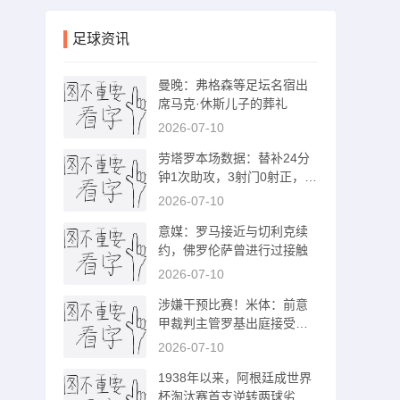
足球资讯
曼晚：弗格森等足坛名宿出
席马克·休斯儿子的葬礼
2026-07-10
劳塔罗本场数据：替补24分
钟1次助攻，3射门0射正，评
分7.1分
2026-07-10
意媒：罗马接近与切利克续
约，佛罗伦萨曾进行过接触
2026-07-10
涉嫌干预比赛！米体：前意
甲裁判主管罗基出庭接受检
方问询
2026-07-10
1938年以来，阿根廷成世界
杯淘汰赛首支逆转两球劣势