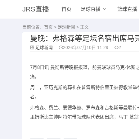
JRS直播
首页
足球直播
篮球直播
当前位置：
首页
>
足球新闻
> 正文
曼晚：弗格森等足坛名宿出席马克
足球新闻
2026年07月10日 11:29
2
7月8日讯 曼彻斯特晚报报道，前曼联球员马克·休
痛。
周二，亚历克斯的葬礼在普雷斯特伯里圣彼得教堂举
者。
弗格森、费兰、爱德华兹、罗布森和吉格斯等曼联传
里姆斯比主帅阿特尔带领球队代表团出席，马丁·基翁