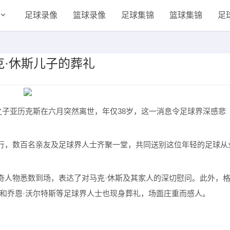
足球录像
篮球录像
足球集锦
篮球集锦
足
·休斯儿子的葬礼
斯之子亚历克斯在六月突然离世，年仅38岁，这一消息令足球界深感悲
行，数百名亲友及足球界人士齐聚一堂，共同送别这位年轻的足球从
奇人物悉数到场，表达了对马克·休斯及其家人的深切慰问。此外，
和乔恩·沃尔特斯等足球界人士也现身葬礼，场面庄重而感人。