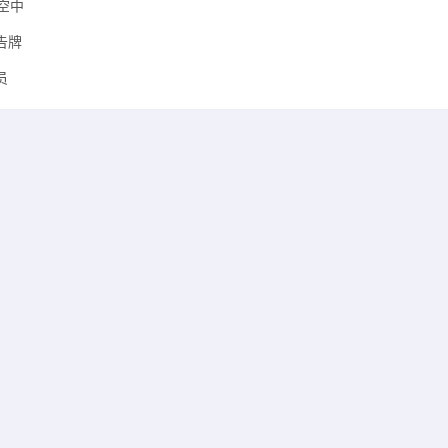
空中
告牌
员