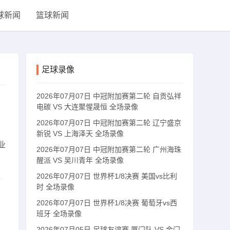
球新闻
篮球新闻
足球录像
2026年07月07日 中冠附加赛第二轮 自贡弘祥
电碳 VS 大连聚惺晟恒 全场录像
2026年07月07日 中冠附加赛第二轮 辽宁盛京
新锐 VS 上海泽天 全场录像
业
2026年07月07日 中冠附加赛第二轮 广州海珠
醒派 VS 吴川青年 全场录像
2026年07月07日 世界杯1/8决赛 美国vs比利
格
时 全场录像
2026年07月07日 世界杯1/8决赛 葡萄牙vs西
班牙 全场录像
2026年07月05日 足球友谊赛 厦门队 VS 金门