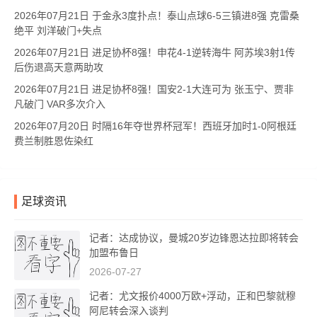
2026年07月21日 于金永3度扑点！泰山点球6-5三镇进8强 克雷桑
绝平 刘洋破门+失点
2026年07月21日 进足协杯8强！申花4-1逆转海牛 阿苏埃3射1传
后伤退高天意两助攻
2026年07月21日 进足协杯8强！国安2-1大连可为 张玉宁、贾非
凡破门 VAR多次介入
2026年07月20日 时隔16年夺世界杯冠军！西班牙加时1-0阿根廷
费兰制胜恩佐染红
足球资讯
记者：达成协议，曼城20岁边锋恩达拉即将转会
加盟布鲁日
2026-07-27
记者：尤文报价4000万欧+浮动，正和巴黎就穆
阿尼转会深入谈判