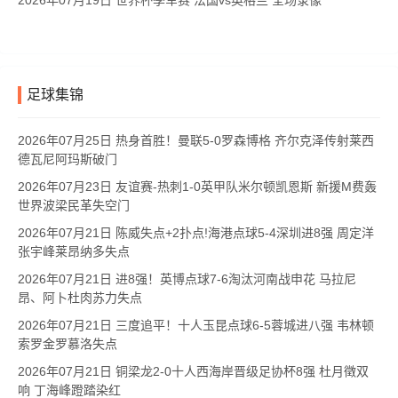
2026年07月19日 世界杯季军赛 法国vs英格兰 全场录像
足球集锦
2026年07月25日 热身首胜！曼联5-0罗森博格 齐尔克泽传射莱西
德瓦尼阿玛斯破门
2026年07月23日 友谊赛-热刺1-0英甲队米尔顿凯恩斯 新援M费轰
世界波梁民革失空门
2026年07月21日 陈威失点+2扑点!海港点球5-4深圳进8强 周定洋
张宇峰莱昂纳多失点
2026年07月21日 进8强！英博点球7-6淘汰河南战申花 马拉尼
昂、阿卜杜肉苏力失点
2026年07月21日 三度追平！十人玉昆点球6-5蓉城进八强 韦林顿
索罗金罗慕洛失点
2026年07月21日 铜梁龙2-0十人西海岸晋级足协杯8强 杜月徵双
响 丁海峰蹬踏染红