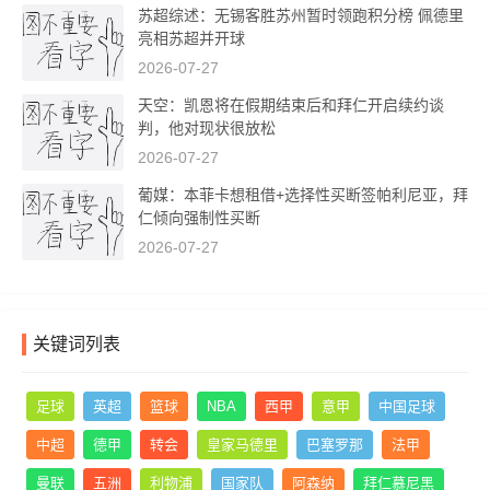
苏超综述：无锡客胜苏州暂时领跑积分榜 佩德里
亮相苏超并开球
2026-07-27
天空：凯恩将在假期结束后和拜仁开启续约谈
判，他对现状很放松
2026-07-27
葡媒：本菲卡想租借+选择性买断签帕利尼亚，拜
仁倾向强制性买断
2026-07-27
关键词列表
足球
英超
篮球
NBA
西甲
意甲
中国足球
中超
德甲
转会
皇家马德里
巴塞罗那
法甲
曼联
五洲
利物浦
国家队
阿森纳
拜仁慕尼黑