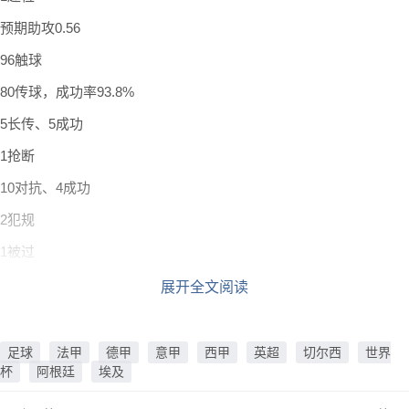
预期助攻0.56
96触球
80传球，成功率93.8%
5长传、5成功
1抢断
10对抗、4成功
2犯规
1被过
4夺回球权
展开全文阅读
获评8分
足球
法甲
德甲
意甲
西甲
英超
切尔西
世界
杯
阿根廷
埃及