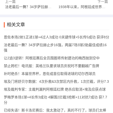
上一篇
下一篇
法老最后一舞？34岁萨拉赫止步16强，两届7场3球2助最佳成绩16强
1938年以来，阿根廷成世界杯淘汰赛首支逆转两球劣势的非欧洲球队
相关文章
恩佐本场2射1正进1球+4过人3成功 0关键传球+5长传5成功 获评8分
法老最后一舞？34岁萨拉赫止步16强，两届7场3球2助最佳成绩16
强
让2追3逆转！阿根廷赛后全员围圈将传射建功的梅西抛到空中
禁止跨栏！电讯报：英格兰队要求球员庆祝时不要翻越广告牌
补时绝杀！本届世界杯，恩佐成首位取得进球的切尔西球员
埃及门将舒贝尔数据：4次扑救&3次禁区内扑救，1次拦截，评分7.3
埃及裁判专家：主裁判漏判阿根廷红牌 绝杀应取消+埃及应获点球
罗梅罗本场1球+4长传3成功 4解围2拦截3抢断+11对抗7成功 获7.7
分
已经失语！斯卡洛尼赛后：我太激动了，真的不行了，球员们太棒