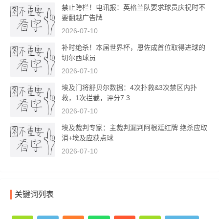
禁止跨栏！电讯报：英格兰队要求球员庆祝时不
要翻越广告牌
2026-07-10
补时绝杀！本届世界杯，恩佐成首位取得进球的
切尔西球员
2026-07-10
埃及门将舒贝尔数据：4次扑救&3次禁区内扑
救，1次拦截，评分7.3
2026-07-10
埃及裁判专家：主裁判漏判阿根廷红牌 绝杀应取
消+埃及应获点球
2026-07-10
关键词列表