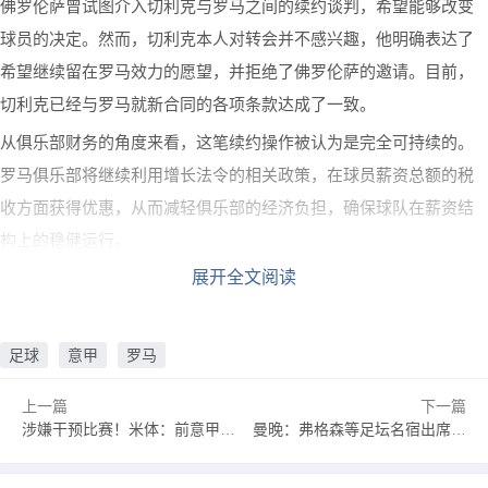
佛罗伦萨曾试图介入切利克与罗马之间的续约谈判，希望能够改变
球员的决定。然而，切利克本人对转会并不感兴趣，他明确表达了
希望继续留在罗马效力的愿望，并拒绝了佛罗伦萨的邀请。目前，
切利克已经与罗马就新合同的各项条款达成了一致。
从俱乐部财务的角度来看，这笔续约操作被认为是完全可持续的。
罗马俱乐部将继续利用增长法令的相关政策，在球员薪资总额的税
收方面获得优惠，从而减轻俱乐部的经济负担，确保球队在薪资结
构上的稳健运行。
展开全文阅读
足球
意甲
罗马
上一篇
下一篇
涉嫌干预比赛！米体：前意甲裁判主管罗基出庭接受检方问询
曼晚：弗格森等足坛名宿出席马克·休斯儿子的葬礼