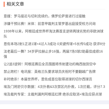
相关文章
意媒：罗马接近与切利克续约，佛罗伦萨曾进行过接触
涉嫌干预比赛！米体：前意甲裁判主管罗基出庭接受检方问询
1938年以来，阿根廷成世界杯淘汰赛首支逆转两球劣势的非欧洲球
队
恩佐本场2射1正进1球+4过人3成功 0关键传球+5长传5成功 获评8分
法老最后一舞？34岁萨拉赫止步16强，两届7场3球2助最佳成绩16
强
让2追3逆转！阿根廷赛后全员围圈将传射建功的梅西抛到空中
禁止跨栏！电讯报：英格兰队要求球员庆祝时不要翻越广告牌
补时绝杀！本届世界杯，恩佐成首位取得进球的切尔西球员
埃及门将舒贝尔数据：4次扑救&3次禁区内扑救，1次拦截，评分7.3
埃及裁判专家：主裁判漏判阿根廷红牌 绝杀应取消+埃及应获点球