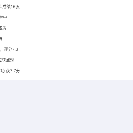
佳成绩16强
空中
告牌
员
评分7.3
应获点球
功 获7.7分