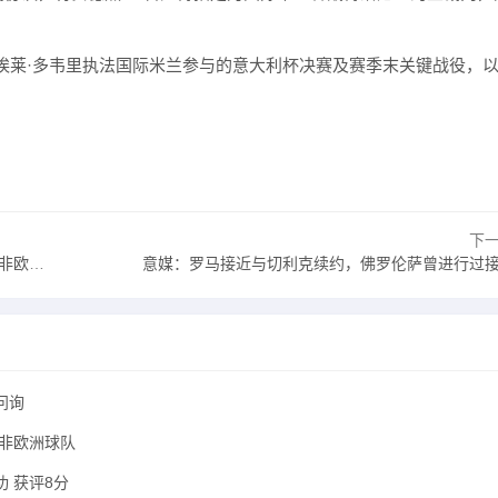
埃莱·多韦里执法国际米兰参与的意大利杯决赛及赛季末关键战役，
下
洲球队
意媒：罗马接近与切利克续约，佛罗伦萨曾进行过
问询
的非欧洲球队
功 获评8分