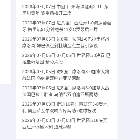
2026年07月07日 中冠-广州海珠醒派2-1广东
吴川青年 黎宇扬梅开二度
2026年07月07日 进八强！西班牙1-0淘汰葡萄
牙 梅里诺91分钟绝杀41岁C罗最后一舞
2026年07月05日 进8强！法国1-0巴拉圭将战
摩洛哥 姆巴佩点射杜埃造点主裁引争议
2026年07月05日 07月05日 世界杯1/8决赛 巴
拉圭vs法国 精彩片段
2026年07月05日 进8强！摩洛哥3-0加拿大将
战法国 乌纳希双响迪亚斯两助
2026年07月05日 进8强！摩洛哥3-0加拿大战
法国巴拉圭胜者 乌纳希双响迪亚斯两助
2026年07月03日 挺进16强！西班牙3-0奥地
利 奥亚萨瓦尔双响库库两助+进球被吹
2026年07月03日 07月03日 世界杯1/16决赛
西班牙vs奥地利 进球视频