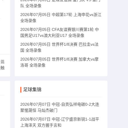
队 全场录像
2026年07月05日 中超第17轮 上海申花vs浙江
以
全场录像
2026年07月05日 CFA友谊赛银川赛第1轮 中
国男足U17vs澳大利亚U17 全场录像
2026年07月05日 世界杯1/8决赛 巴拉圭vs法
国 全场录像
2026年07月05日 世界杯1/8决赛 加拿大vs摩
一篇
洛哥 全场录像
接触
足球集锦
2026年07月07日 中冠-自贡弘祥电碳0-2大连
聚惺晟恒 马灿杰破门
2026年07月07日 中冠-辽宁盛京新锐1-1战平
上海泽天 双方握手言和