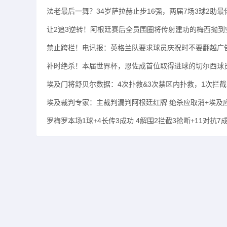
法老最后一舞？34岁萨拉赫止步16强，两届7场3球2助最
让2追3逆转！阿根廷赛后全员围圈将传射建功的梅西抛到
禁止跨栏！电讯报：英格兰队要求球员庆祝时不要翻越广
补时绝杀！本届世界杯，恩佐成首位取得进球的切尔西球
埃及门将舒贝尔数据：4次扑救&3次禁区内扑救，1次拦截，
埃及裁判专家：主裁判漏判阿根廷红牌 绝杀应取消+埃及
罗梅罗本场1球+4长传3成功 4解围2拦截3抢断+11对抗7成