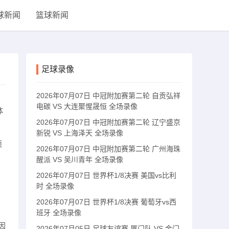
球新闻
篮球新闻
足球录像
2026年07月07日 中冠附加赛第二轮 自贡弘祥
电碳 VS 大连聚惺晟恒 全场录像
体
2026年07月07日 中冠附加赛第二轮 辽宁盛京
新锐 VS 上海泽天 全场录像
项
2026年07月07日 中冠附加赛第二轮 广州海珠
醒派 VS 吴川青年 全场录像
2026年07月07日 世界杯1/8决赛 美国vs比利
时 全场录像
2026年07月07日 世界杯1/8决赛 葡萄牙vs西
班牙 全场录像
因
2026年07月05日 足球友谊赛 厦门队 VS 金门