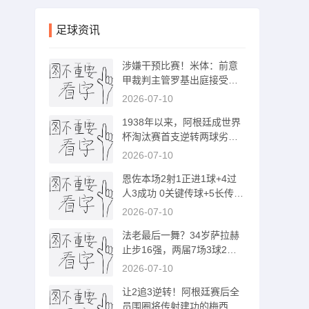
足球资讯
涉嫌干预比赛！米体：前意
甲裁判主管罗基出庭接受检
方问询
2026-07-10
1938年以来，阿根廷成世界
杯淘汰赛首支逆转两球劣势
的非欧洲球队
2026-07-10
恩佐本场2射1正进1球+4过
人3成功 0关键传球+5长传5
成功 获评8分
2026-07-10
法老最后一舞？34岁萨拉赫
止步16强，两届7场3球2助
最佳成绩16强
2026-07-10
让2追3逆转！阿根廷赛后全
员围圈将传射建功的梅西抛