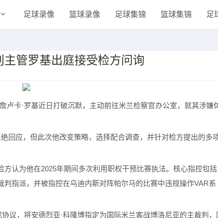
足球录像
篮球录像
足球集锦
篮球集锦
足
判主管罗基出庭接受检方问询
员詹卢卡·罗基近日打破沉默，主动前往米兰检察官办公室，就其涉嫌
拒绝回应，但此次他改变策略，选择配合调查，并针对检方提出的多
方认为他在2025年期间多次利用职权干预比赛执法。核心指控包括
裁判指派，并被指控在乌迪内斯对阵帕尔马的比赛中违规操作VAR系
达成协议，将安德烈亚·科隆博指定为国际米兰客战博洛尼亚的主裁判，