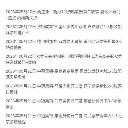
2026年05月22日 两连亚！新月1-0费哈联赛第二收官 曼达什破门
+造点 内维斯失点
2026年05月22日 沙特联集锦-奎尼奥内斯双响 吉达联合1-5惨败胡
拜尔库迪西亚
2026年05月22日 德甲附加赛-双方均无建树 首回合沃尔夫斯堡0-0
帕德博恩
2026年05月22日 C罗首夺沙特联！利雅得胜利4-1达马克夺冠 C罗
任意球破门+双响
2026年05月21日 中冠集锦-禹椋锁定胜局 黑龙江龙跃冰城1-3沈阳
满天星奥美
2026年05月21日 中冠集锦-马俊杰梅开二度 辽宁盛京新锐2-0张家
口奥峰
2026年05月21日 中冠集锦-闫守宽梅开二度 邢台沙河万率3-0本溪
清帆
2026年05月21日 中冠集锦-李雨轩梅开二度 乌兰察布青年人1-6北
京鹏瑞通程