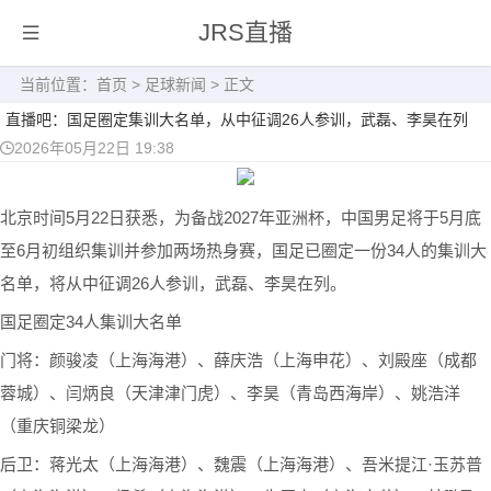
JRS直播
当前位置：
首页
>
足球新闻
> 正文
直播吧：国足圈定集训大名单，从中征调26人参训，武磊、李昊在列
2026年05月22日 19:38
北京时间5月22日获悉，为备战2027年亚洲杯，中国男足将于5月底
至6月初组织集训并参加两场热身赛，国足已圈定一份34人的集训大
名单，将从中征调26人参训，武磊、李昊在列。
国足圈定34人集训大名单
门将：颜骏凌（上海海港）、薛庆浩（上海申花）、刘殿座（成都
蓉城）、闫炳良（天津津门虎）、李昊（青岛西海岸）、姚浩洋
（重庆铜梁龙）
后卫：蒋光太（上海海港）、魏震（上海海港）、吾米提江·玉苏普