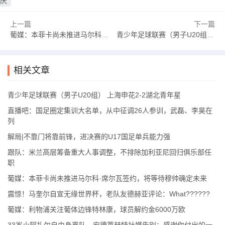
庆
上一篇
下一篇
葡媒：本菲卡尚未推进马尔科·席尔瓦签约，将等待穆帅确定未来
青少年足球联赛（男子U20组） 上海申花2-2湖北青年星
相关文章
青少年足球联赛（男子U20组） 上海申花2-2湖北青年星
直播吧：国足圈定集训大名单，从中征调26人参训，武磊、李昊在
列
解局|不靠门将靠前锋，进决赛的U17国足单兵能力强
跟队：米兰高层筹备重大人事调整，不排除加利亚尼回归俱乐部任
职
葡媒：本菲卡尚未推进马尔科·席尔瓦签约，将等待穆帅确定未来
震惊！马奎尔自宣无缘世界杯，老队友德赫亚评论：What??????
葡媒：利物浦关注葡体边锋特林康，球员解约金6000万欧