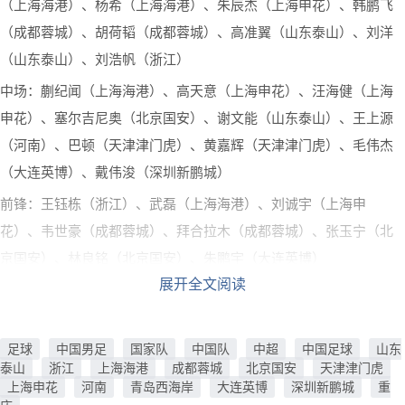
（上海海港）、杨希（上海海港）、朱辰杰（上海申花）、韩鹏飞
（成都蓉城）、胡荷韬（成都蓉城）、高准翼（山东泰山）、刘洋
（山东泰山）、刘浩帆（浙江）
中场：蒯纪闻（上海海港）、高天意（上海申花）、汪海健（上海
申花）、塞尔吉尼奥（北京国安）、谢文能（山东泰山）、王上源
（河南）、巴顿（天津津门虎）、黄嘉辉（天津津门虎）、毛伟杰
（大连英博）、戴伟浚（深圳新鹏城）
前锋：王钰栋（浙江）、武磊（上海海港）、刘诚宇（上海申
花）、韦世豪（成都蓉城）、拜合拉木（成都蓉城）、张玉宁（北
京国安）、林良铭（北京国安）、朱鹏宇（大连英博）
展开全文阅读
6月的国际热身赛，国足将于6月5日19点30在客场对阵新加坡，6月9
日在主场对阵泰国。
此前获悉，在6月9日浙江主场与泰国的友谊赛前，中国足协与国足
足球
中国男足
国家队
中国队
中超
中国足球
山东
泰山
浙江
上海海港
成都蓉城
北京国安
天津津门虎
将为老将武磊举办为国足出战百场的纪念仪式，届时足协将把一件
上海申花
河南
青岛西海岸
大连英博
深圳新鹏城
重
特制百场国足纪念球衣赠予武磊。