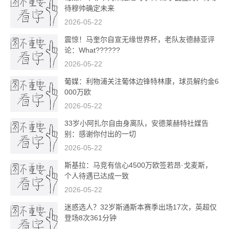
待穆帅确定未来
2026-05-22
震惊！马奎尔自宣无缘世界杯，老队友德赫亚评
论：What??????
2026-05-22
葡媒：利物浦关注葡体边锋特林康，球员解约金6
000万欧
2026-05-22
33岁小阿扎尔自由身离队，安德莱赫特社媒告
别：感谢你付出的一切
2026-05-22
斯基拉：马竞有信心4500万欧签若昂·戈麦斯，
个人待遇已达成一致
2026-05-22
迷惑选人？32岁斯通斯本赛季出场17次，英超仅
登场8次361分钟