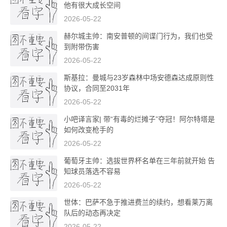
他有很大成长空间
2026-05-22
赫尔城主帅：南安普顿的间谍门行为，我们也受
到附带伤害
2026-05-22
斯基拉：曼城与23岁森林中场安德森达成原则性
协议，合同至2031年
2026-05-22
小吧译言家| 带“有毒的烂摊子”夺冠！阿尔特塔是
如何改变枪手的
2026-05-22
葡萄牙主帅：选拔世界杯名单在三年前就开始 告
知球员落选不容易
2026-05-22
世体：巴萨不急于推进费兰的续约，想看莱万离
队后的动态再决定
2026-05-22