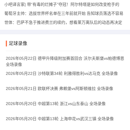
小吧译言家| 带“有毒的烂摊子”夺冠！阿尔特塔是如何改变枪手的
葡萄牙主帅：选拔世界杯名单在三年前就开始 告知球员落选不容易
世体：巴萨不急于推进费兰的续约，想看莱万离队后的动态再决定
足球录像
2026年05月22日 德甲升降级附加赛首回合 沃尔夫斯堡vs帕德博恩
全场录像
2026年05月22日 沙特联第34轮 利雅得胜利vs达马克 全场录像
2026年05月21日 欧联杯决赛 弗赖堡vs阿斯顿维拉 全场录像
2026年05月20日 中超第13轮 浙江vs山东泰山 全场录像
2026年05月20日 中超第13轮 上海申花vs武汉三镇 全场录像