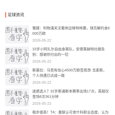
足球资讯
葡媒：利物浦关注葡体边锋特林康，球员解约金6
000万欧
2026-05-22
33岁小阿扎尔自由身离队，安德莱赫特社媒告
别：感谢你付出的一切
2026-05-22
斯基拉：马竞有信心4500万欧签若昂·戈麦斯，
个人待遇已达成一致
2026-05-22
迷惑选人？32岁斯通斯本赛季出场17次，英超仅
登场8次361分钟
2026-05-22
稳步提高！TA：曼联认可舍什科职业态度，认为