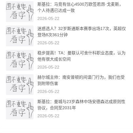
斯基拉：马竞有信心4500万欧签若昂·戈麦斯，
个人待遇已达成一致
2026-05-22
迷惑选人？32岁斯通斯本赛季出场17次，英超仅
登场8次361分钟
2026-05-22
稳步提高！TA：曼联认可舍什科职业态度，认为
他有很大成长空间
2026-05-22
赫尔城主帅：南安普顿的间谍门行为，我们也受
到附带伤害
2026-05-22
斯基拉：曼城与23岁森林中场安德森达成原则性
协议，合同至2031年
2026-05-22