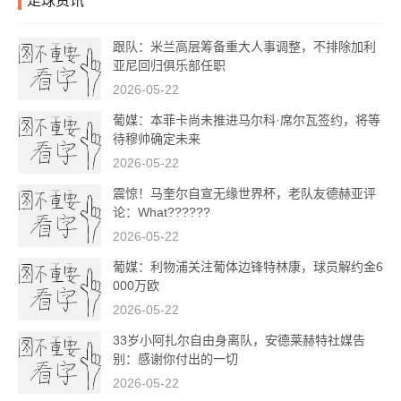
足球资讯
跟队：米兰高层筹备重大人事调整，不排除加利
亚尼回归俱乐部任职
2026-05-22
葡媒：本菲卡尚未推进马尔科·席尔瓦签约，将等
待穆帅确定未来
2026-05-22
震惊！马奎尔自宣无缘世界杯，老队友德赫亚评
论：What??????
2026-05-22
葡媒：利物浦关注葡体边锋特林康，球员解约金6
000万欧
2026-05-22
33岁小阿扎尔自由身离队，安德莱赫特社媒告
别：感谢你付出的一切
2026-05-22