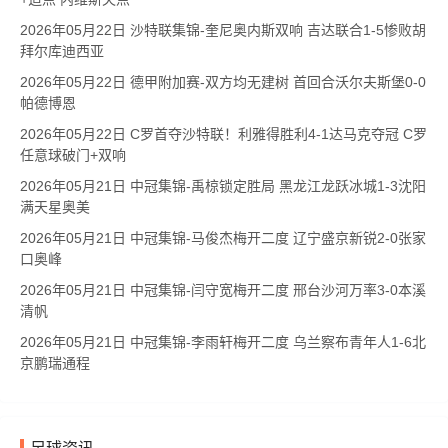
2026年05月22日 沙特联集锦-奎尼奥内斯双响 吉达联合1-5惨败胡
拜尔库迪西亚
2026年05月22日 德甲附加赛-双方均无建树 首回合沃尔夫斯堡0-0
帕德博恩
2026年05月22日 C罗首夺沙特联！利雅得胜利4-1达马克夺冠 C罗
任意球破门+双响
2026年05月21日 中冠集锦-禹椋锁定胜局 黑龙江龙跃冰城1-3沈阳
满天星奥美
2026年05月21日 中冠集锦-马俊杰梅开二度 辽宁盛京新锐2-0张家
口奥峰
2026年05月21日 中冠集锦-闫守宽梅开二度 邢台沙河万率3-0本溪
清帆
2026年05月21日 中冠集锦-李雨轩梅开二度 乌兰察布青年人1-6北
京鹏瑞通程