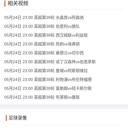
相关视频
05月24日 23:00 英超第38轮 水晶宫vs阿森纳
05月24日 23:00 英超第38轮 伯恩利vs狼队
05月24日 23:00 英超第38轮 西汉姆联vs利兹联
05月24日 23:00 英超第38轮 热刺vs埃弗顿
05月24日 23:00 英超第38轮 桑德兰vs切尔西
05月24日 23:00 英超第38轮 诺丁汉森林vs伯恩茅斯
05月24日 23:00 英超第38轮 曼城vs阿斯顿维拉
05月24日 23:00 英超第38轮 利物浦vs布伦特福德
05月24日 23:00 英超第38轮 富勒姆vs纽卡斯尔联
05月24日 23:00 英超第38轮 布莱顿vs曼联
足球录像