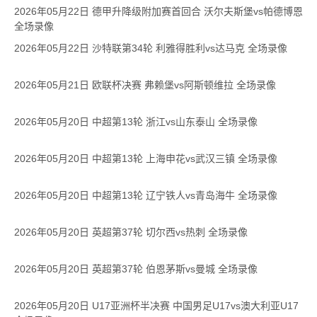
2026年05月22日 德甲升降级附加赛首回合 沃尔夫斯堡vs帕德博恩
全场录像
2026年05月22日 沙特联第34轮 利雅得胜利vs达马克 全场录像
2026年05月21日 欧联杯决赛 弗赖堡vs阿斯顿维拉 全场录像
2026年05月20日 中超第13轮 浙江vs山东泰山 全场录像
2026年05月20日 中超第13轮 上海申花vs武汉三镇 全场录像
2026年05月20日 中超第13轮 辽宁铁人vs青岛海牛 全场录像
2026年05月20日 英超第37轮 切尔西vs热刺 全场录像
2026年05月20日 英超第37轮 伯恩茅斯vs曼城 全场录像
2026年05月20日 U17亚洲杯半决赛 中国男足U17vs澳大利亚U17