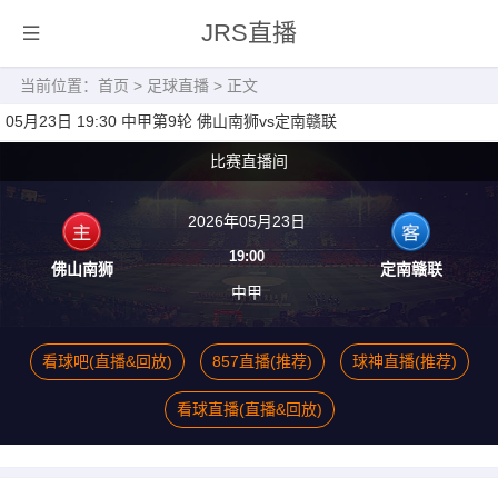
JRS直播
当前位置：
首页
>
足球直播
> 正文
05月23日 19:30 中甲第9轮 佛山南狮vs定南赣联
比赛直播间
2026年05月23日
19:00
佛山南狮
定南赣联
中甲
看球吧(直播&回放)
857直播(推荐)
球神直播(推荐)
看球直播(直播&回放)