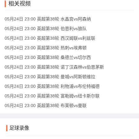
相关视频
05月24日 23:00 英超第38轮 水晶宫vs阿森纳
05月24日 23:00 英超第38轮 伯恩利vs狼队
05月24日 23:00 英超第38轮 西汉姆联vs利兹联
05月24日 23:00 英超第38轮 热刺vs埃弗顿
05月24日 23:00 英超第38轮 桑德兰vs切尔西
05月24日 23:00 英超第38轮 诺丁汉森林vs伯恩茅斯
05月24日 23:00 英超第38轮 曼城vs阿斯顿维拉
05月24日 23:00 英超第38轮 利物浦vs布伦特福德
05月24日 23:00 英超第38轮 富勒姆vs纽卡斯尔联
05月24日 23:00 英超第38轮 布莱顿vs曼联
足球录像