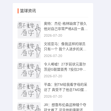
篮球资讯
奥特：杰伦·格林缺席了很久
他对自己非常严格&且一直在
进步
2026-07-20
文班亚马：像我这样的球员
只有一个 我个人进步的关键
是体能状况
2026-07-20
令人唏嘘！27岁前状元富尔
茨迎G联盟首秀 7投仅2中贡
献4分5助1断
2026-07-20
平森：别TM给我看字母的采
访了 真受不了他总TMD摆个
臭脸
2026-07-20
JR：想靠布伦森这种矮个夺
冠太难了 况且他和唐斯还在