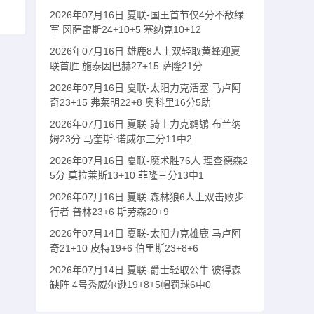
2026年07月16日 夏联-国王首节仅4分不敌绿
军 冈萨雷斯24+10+5 塞纳克10+12
2026年07月16日 雄鹿8人上双轻取黄蜂迎夏
联首胜 施泰因巴赫27+15 萨隆21分
2026年07月16日 夏联-太阳力克活塞 马卢阿
奇23+15 弗莱明22+8 奥科里16分5助
2026年07月16日 夏联-骑士力克鹈鹕 布兰纳
姆23分 马奎斯·诺威尔三分11中2
2026年07月16日 夏联-魔术胜76人 理查德森2
5分 莫拉莱斯13+10 菲隆三分13中1
2026年07月16日 夏联-森林狼6人上双击败步
行者 普林23+6 斯劳森20+9
2026年07月14日 夏联-太阳力克雄鹿 马卢阿
奇21+10 皮特19+6 伯里斯23+8+6
2026年07月14日 夏联-爵士轻取公牛 彼得森
缺阵 4号秀威尔逊19+8+5帽罚球6中0