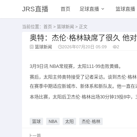
JRS直播
首页
足球直播
篮球直播
当前位置：
首页
>
篮球新闻
> 正文
奥特：杰伦·格林缺席了很久 他
篮球新闻
2026年07月20日 05:09
2
3月9日讯 NBA常规赛，太阳111-99击败黄蜂。
赛后，太阳主帅奥特接受了记者采访。谈到杰伦·格
在赛季中期适应新城市、新体系和新队友。他一直在
本场比赛，太阳后卫杰伦·格林出场30分钟19投8中，三
篮球
NBA
太阳
杰伦·格林
上一篇