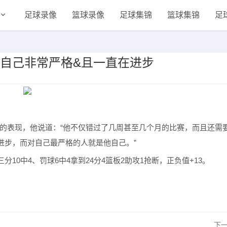
足球录像
篮球录像
足球集锦
篮球集锦
足
对自己非常严格&且一直在进步
林的表现，他说道：“他不仅错过了几周甚至几个月的比赛，而且还需
进步，而对自己最严格的人就是他自己。”
分10中4、罚球6中4拿到24分4篮板2助攻1抢断，正负值+13。
下