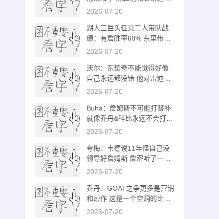
抢球权
2026-07-20
湖人三巨头任意二人带队战
绩：有詹胜率60% 东里带队
胜率81.8%
2026-07-20
沃尔：东契奇不能觉得好像
自己永远都没错 他对雷迪克
缺少尊重
2026-07-20
Buha：詹姆斯不可能打替补
就像乔丹&科比永远不会打替
补一样
2026-07-20
夸梅：韦德说11年怪自己没
领导好詹姆斯 詹密听了一定
很破防吧
2026-07-20
乔丹：GOAT之争更多是营销
和炒作 这是一个空洞的比较
我从未当真
2026-07-20