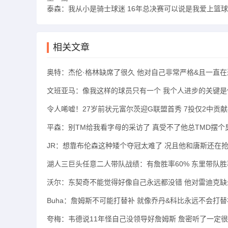
泰森：我从小是骑士球迷 16年总决赛可以说是我爱上篮
相关文章
奥特：杰伦·格林缺席了很久 他对自己非常严格&且一直在
文班亚马：像我这样的球员只有一个 我个人进步的关键是
令人唏嘘！27岁前状元富尔茨迎G联盟首秀 7投仅2中贡献
平森：别TM给我看字母的采访了 真受不了他总TMD摆个
JR：想靠布伦森这种矮个夺冠太难了 况且他和唐斯还在
湖人三巨头任意二人带队战绩：有詹胜率60% 东里带队胜率
沃尔：东契奇不能觉得好像自己永远都没错 他对雷迪克缺
Buha：詹姆斯不可能打替补 就像乔丹&科比永远不会打
夸梅：韦德说11年怪自己没领导好詹姆斯 詹密听了一定