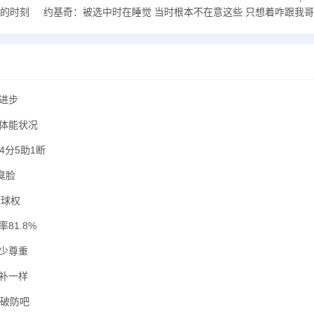
球的时刻
约基奇：被选中时在睡觉 当时根本不在意这些 只想着咋跟我哥摔跤
进步
体能状况
4分5助1断
臭脸
抢球权
81.8%
少尊重
替补一样
很破防吧