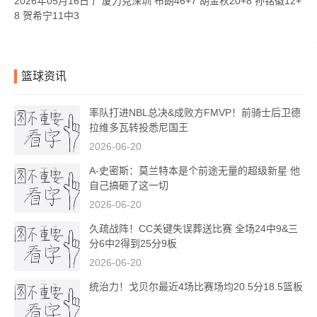
2026年05月16日 广厦力克深圳 布朗46+7 胡金秋20+8 孙铭徽12+
8 贺希宁11中3
篮球资讯
率队打进NBL总决&成败方FMVP！前骑士后卫德
拉维多瓦转投悉尼国王
2026-06-20
A-史密斯：莫兰特本是个前途无量的超级新星 他
自己搞砸了这一切
2026-06-20
久疏战阵！CC关键失误葬送比赛 全场24中9&三
分6中2得到25分9板
2026-06-20
统治力！戈贝尔最近4场比赛场均20.5分18.5篮板