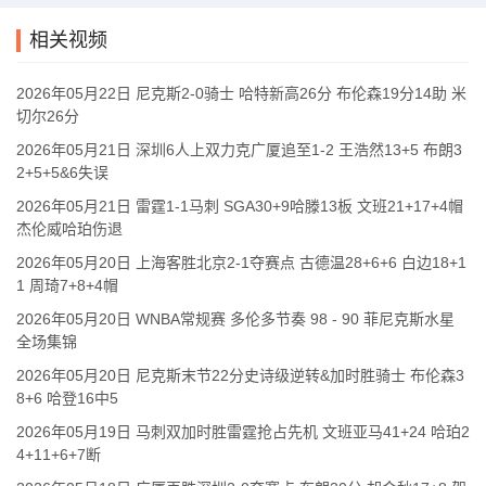
[SGA绝平球] 关键时刻还得是你！亚历山大迎着卡斯尔高难度上篮
相关视频
绝平！
[文班关键抛投]文班亚马生死时刻单打杰伦威！大心脏抛投打进！
2026年05月22日 尼克斯2-0骑士 哈特新高26分 布伦森19分14助 米
切尔26分
[卡鲁索三分] 助雷霆反超卡鲁索关键三分轰进！11中7已砍下27分！
2026年05月21日 深圳6人上双力克广厦追至1-2 王浩然13+5 布朗3
[文班隔扣两人]炸裂天赋！文班亚马隔着SGA切特完成隔扣
2+5+5&6失误
2026年05月21日 雷霆1-1马刺 SGA30+9哈滕13板 文班21+17+4帽
杰伦威哈珀伤退
2026年05月20日 上海客胜北京2-1夺赛点 古德温28+6+6 白边18+1
1 周琦7+8+4帽
2026年05月20日 WNBA常规赛 多伦多节奏 98 - 90 菲尼克斯水星
全场集锦
2026年05月20日 尼克斯末节22分史诗级逆转&加时胜骑士 布伦森3
8+6 哈登16中5
2026年05月19日 马刺双加时胜雷霆抢占先机 文班亚马41+24 哈珀2
4+11+6+7断