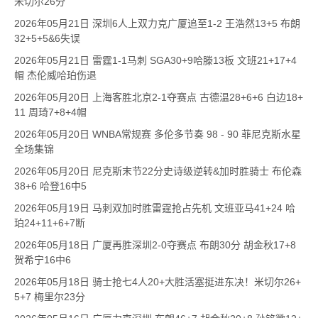
米切尔26分
2026年05月21日 深圳6人上双力克广厦追至1-2 王浩然13+5 布朗
32+5+5&6失误
2026年05月21日 雷霆1-1马刺 SGA30+9哈滕13板 文班21+17+4
帽 杰伦威哈珀伤退
2026年05月20日 上海客胜北京2-1夺赛点 古德温28+6+6 白边18+
11 周琦7+8+4帽
2026年05月20日 WNBA常规赛 多伦多节奏 98 - 90 菲尼克斯水星
全场集锦
2026年05月20日 尼克斯末节22分史诗级逆转&加时胜骑士 布伦森
38+6 哈登16中5
2026年05月19日 马刺双加时胜雷霆抢占先机 文班亚马41+24 哈
珀24+11+6+7断
2026年05月18日 广厦再胜深圳2-0夺赛点 布朗30分 胡金秋17+8
贺希宁16中6
2026年05月18日 骑士抢七4人20+大胜活塞挺进东决！米切尔26+
5+7 梅里尔23分