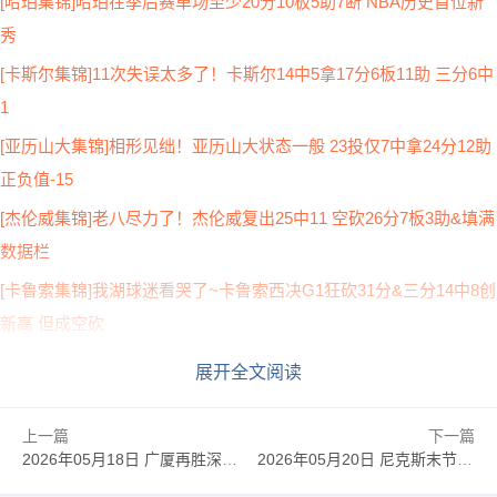
[哈珀集锦]哈珀在季后赛单场至少20分10板5助7断 NBA历史首位新
秀
[卡斯尔集锦]11次失误太多了！卡斯尔14中5拿17分6板11助 三分6中
1
[亚历山大集锦]相形见绌！亚历山大状态一般 23投仅7中拿24分12助
正负值-15
[杰伦威集锦]老八尽力了！杰伦威复出25中11 空砍26分7板3助&填满
数据栏
[卡鲁索集锦]我湖球迷看哭了~卡鲁索西决G1狂砍31分&三分14中8创
新高 但成空砍
[文班空接]把球给我我要回家！文班亚马炸裂空接杀死比赛！
展开全文阅读
[文班隔扣切特]文班亚马炸裂隔扣切特！后者还配上犯规！
上一篇
下一篇
[文班超远三分]怎么玩？文班超远三分强行追平比分！！
2026年05月18日 广厦再胜深圳2-0夺赛点 布朗30分 胡金秋17+8 贺希宁16中6
2026年05月20日 尼克斯末节22分史诗级逆转&加时胜骑士 布伦森38+6 哈登16中5
[切特大帽]文班最后时刻绝杀球遭到切特大帽