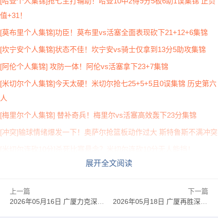
[哈登个人集锦]抢七主打辅助！哈登10中2得9分5板6助1误集锦 正负
值+31！
[莫布里个人集锦]功臣！莫布里vs活塞全面表现砍下21+12+6集锦
[坎宁安个人集锦]状态不佳！坎宁安vs骑士仅拿到13分5助攻集锦
[阿伦个人集锦] 攻防一体！阿伦vs活塞拿下23+7集锦
[米切尔个人集锦]今天太硬！米切尔抢七25+5+5且0误集锦 历史第六
人
[梅里尔个人集锦] 替补奇兵！梅里尔vs活塞高效轰下23分集锦
[冲突]输球情绪爆发一下！奥萨尔抢篮板动作过大 斯特鲁斯不满冲突
[米切尔连砍10分]杀死比赛悬念？米切尔连砍10分无人能挡！
展开全文阅读
[梅里尔三分]今天神了！骑士神射手梅里尔手感滚烫三分再中！
[米切尔LOGO压哨]神来之笔！米切尔LOGO超远三分极限压哨轰进
上一篇
下一篇
[奥萨尔大帽]真是员猛将！奥萨尔从阿伦身后伸出长臂送出大帽
2026年05月16日 广厦力克深圳 布朗46+7 胡金秋20+8 孙铭徽12+8 贺希宁11中3
2026年05月18日 广厦再胜深圳2-0夺赛点 布朗30分 胡金秋17+8 贺希宁16中6