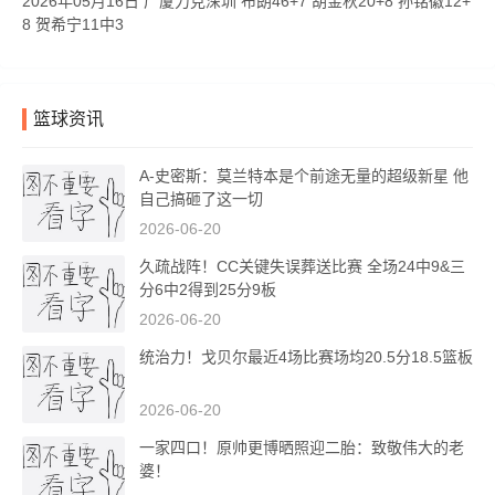
2026年05月16日 广厦力克深圳 布朗46+7 胡金秋20+8 孙铭徽12+
8 贺希宁11中3
篮球资讯
A-史密斯：莫兰特本是个前途无量的超级新星 他
自己搞砸了这一切
2026-06-20
久疏战阵！CC关键失误葬送比赛 全场24中9&三
分6中2得到25分9板
2026-06-20
统治力！戈贝尔最近4场比赛场均20.5分18.5篮板
2026-06-20
一家四口！原帅更博晒照迎二胎：致敬伟大的老
婆！