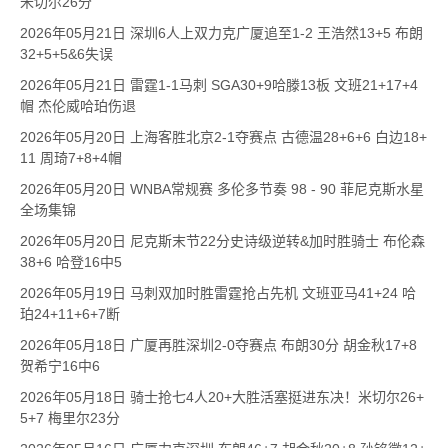
米切尔26分
2026年05月21日 深圳6人上双力克广厦追至1-2 王浩然13+5 布朗
32+5+5&6失误
2026年05月21日 雷霆1-1马刺 SGA30+9哈滕13板 文班21+17+4
帽 杰伦威哈珀伤退
2026年05月20日 上海客胜北京2-1夺赛点 古德温28+6+6 白边18+
11 周琦7+8+4帽
2026年05月20日 WNBA常规赛 多伦多节奏 98 - 90 菲尼克斯水星
全场集锦
2026年05月20日 尼克斯末节22分史诗级逆转&加时胜骑士 布伦森
38+6 哈登16中5
2026年05月19日 马刺双加时胜雷霆抢占先机 文班亚马41+24 哈
珀24+11+6+7断
2026年05月18日 广厦再胜深圳2-0夺赛点 布朗30分 胡金秋17+8
贺希宁16中6
2026年05月18日 骑士抢七4人20+大胜活塞挺进东决！米切尔26+
5+7 梅里尔23分