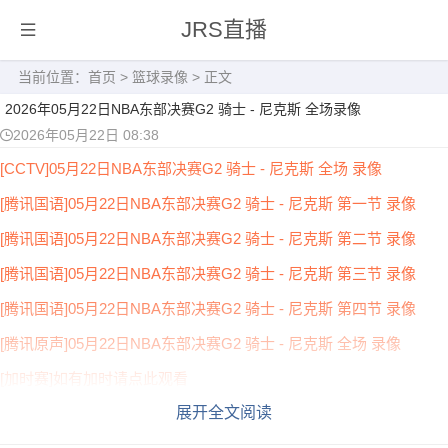
JRS直播
当前位置：
首页
>
篮球录像
> 正文
2026年05月22日NBA东部决赛G2 骑士 - 尼克斯 全场录像
2026年05月22日 08:38
[CCTV]05月22日NBA东部决赛G2 骑士 - 尼克斯 全场 录像
[腾讯国语]05月22日NBA东部决赛G2 骑士 - 尼克斯 第一节 录像
[腾讯国语]05月22日NBA东部决赛G2 骑士 - 尼克斯 第二节 录像
[腾讯国语]05月22日NBA东部决赛G2 骑士 - 尼克斯 第三节 录像
[腾讯国语]05月22日NBA东部决赛G2 骑士 - 尼克斯 第四节 录像
[腾讯原声]05月22日NBA东部决赛G2 骑士 - 尼克斯 全场 录像
[加时赛]如有加时请点此观看
展开全文阅读