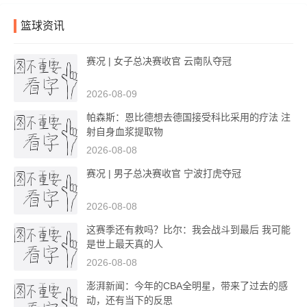
篮球资讯
赛况 | 女子总决赛收官 云南队夺冠
2026-08-09
帕森斯：恩比德想去德国接受科比采用的疗法 注
射自身血浆提取物
2026-08-08
赛况 | 男子总决赛收官 宁波打虎夺冠
2026-08-08
这赛季还有救吗？比尔：我会战斗到最后 我可能
是世上最天真的人
2026-08-08
澎湃新闻：今年的CBA全明星，带来了过去的感
动，还有当下的反思