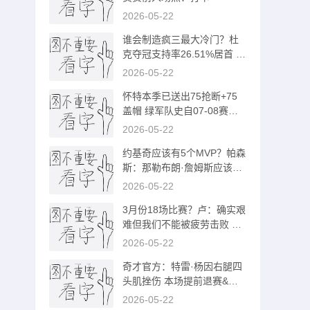
2026-05-22
谁会制造疯三最大冷门？杜
克夺冠支持率26.51%居首 卫
冕冠军排第4
2026-05-22
怀特本季已送出75抢断+75
盖帽 绿军队史自07-08赛季
加内特后首人
2026-05-22
约基奇应该有5个MVP？帕森
斯：那勒布朗·詹姆斯应该有
13个！
2026-05-22
3月份18场比赛？卢：确实艰
难但我们不能被疲劳击败 要
一场一场打
2026-05-22
奇才官方：特雷·杨因右腿四
头肌挫伤 本场提前退赛&不
会回归
2026-05-22