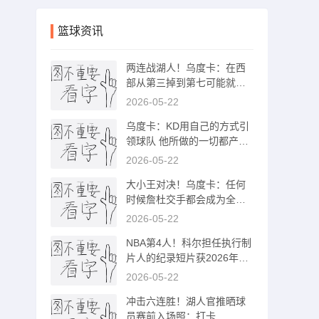
篮球资讯
两连战湖人！乌度卡：在西
部从第三掉到第七可能就是
一瞬间的事
2026-05-22
乌度卡：KD用自己的方式引
领球队 他所做的一切都产生
了积极影响
2026-05-22
大小王对决！乌度卡：任何
时候詹杜交手都会成为全美
直播的焦点
2026-05-22
NBA第4人！科尔担任执行制
片人的纪录短片获2026年奥
斯卡奖
2026-05-22
冲击六连胜！湖人官推晒球
员赛前入场照：打卡