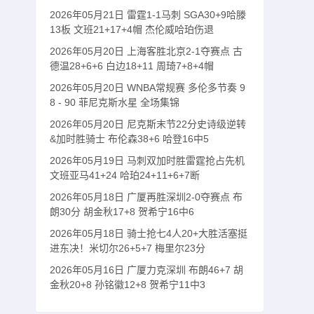
2026年05月21日 雷霆1-1马刺 SGA30+9哈滕
13板 文班21+17+4帽 杰伦威哈珀伤退
2026年05月20日 上海客胜北京2-1夺赛点 古
德温28+6+6 白边18+11 周琦7+8+4帽
2026年05月20日 WNBA常规赛 多伦多节奏 9
8 - 90 菲尼克斯水星 全场集锦
2026年05月20日 尼克斯末节22分史诗级逆转
&加时胜骑士 布伦森38+6 哈登16中5
2026年05月19日 马刺双加时胜雷霆抢占先机
文班亚马41+24 哈珀24+11+6+7断
2026年05月18日 广厦再胜深圳2-0夺赛点 布
朗30分 胡金秋17+8 贺希宁16中6
2026年05月18日 骑士抢七4人20+大胜活塞挺
进东决！米切尔26+5+7 梅里尔23分
2026年05月16日 广厦力克深圳 布朗46+7 胡
金秋20+8 孙铭徽12+8 贺希宁11中3