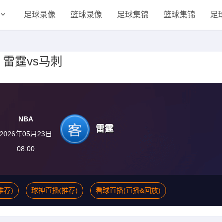
足球录像
篮球录像
足球集锦
篮球集锦
足
3 雷霆vs马刺
NBA
雷霆
2026年05月23日
08:00
推荐)
球神直播(推荐)
看球直播(直播&回放)