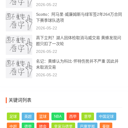
2026-05-22
Scotto：阿马里·威廉姆斯与绿军签2年264万合同
下赛季球队选项
2026-05-22
高下立判？湖人因体检取消马威交易 黄蜂发现问
题只扣了一次轮
2026-05-22
名记：黄蜂认为科比·怀特伤势并不严重 因此并
未取消交易
2026-05-22
关键词列表
足球
英超
篮球
NBA
西甲
意甲
中国足球
中超
德甲
转会
皇家马德里
巴塞罗那
曼联