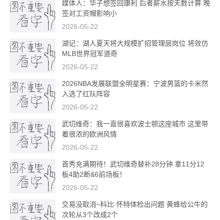
媒体人：华子想签回康利 后者薪水按天数计算 晚
签对工资帽影响小
2026-05-22
湖记：湖人夏天将大规模扩招管理层岗位 将效仿
MLB世界冠军道奇
2026-05-22
2026NBA发展联盟全明星赛：宁波男篮的卡米然
入选了红队阵容
2026-05-22
武切维奇：我一直很喜欢波士顿这座城市 这里带
着很浓的欧洲风情
2026-05-22
首秀充满期待！武切维奇替补28分钟 拿11分12
板4助2断&6前场板！
2026-05-22
交易没取消~科比·怀特体检出问题 黄蜂给公牛的
次轮从3个改成2个