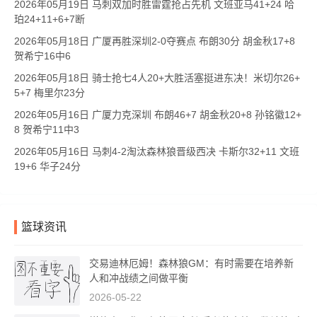
2026年05月19日 马刺双加时胜雷霆抢占先机 文班亚马41+24 哈
珀24+11+6+7断
2026年05月18日 广厦再胜深圳2-0夺赛点 布朗30分 胡金秋17+8
贺希宁16中6
2026年05月18日 骑士抢七4人20+大胜活塞挺进东决！米切尔26+
5+7 梅里尔23分
2026年05月16日 广厦力克深圳 布朗46+7 胡金秋20+8 孙铭徽12+
8 贺希宁11中3
2026年05月16日 马刺4-2淘汰森林狼晋级西决 卡斯尔32+11 文班
19+6 华子24分
篮球资讯
交易迪林厄姆！森林狼GM：有时需要在培养新
人和冲战绩之间做平衡
2026-05-22