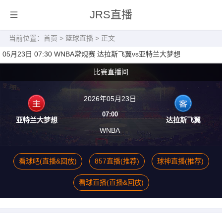
JRS直播
当前位置：
首页
>
篮球直播
> 正文
05月23日 07:30 WNBA常规赛 达拉斯飞翼vs亚特兰大梦想
比赛直播间
2026年05月23日
07:00
亚特兰大梦想
达拉斯飞翼
WNBA
看球吧(直播&回放)
857直播(推荐)
球神直播(推荐)
看球直播(直播&回放)