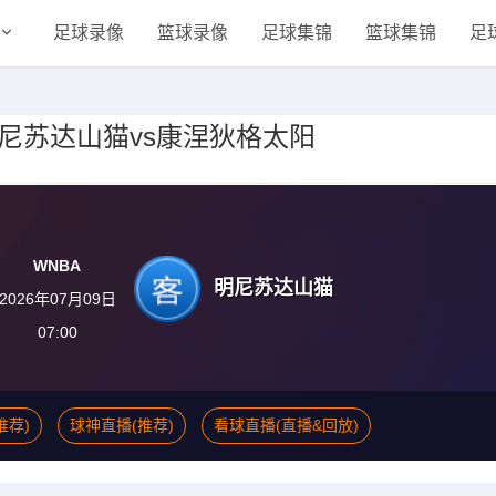
足球录像
篮球录像
足球集锦
篮球集锦
足
赛 明尼苏达山猫vs康涅狄格太阳
WNBA
明尼苏达山猫
2026年07月09日
07:00
推荐)
球神直播(推荐)
看球直播(直播&回放)