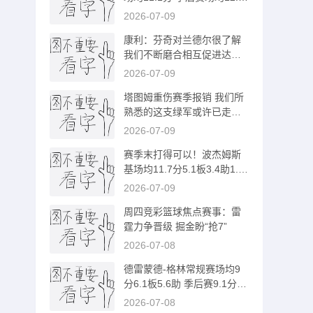
分
2026-07-09
康利：芬奇对兰德尔很了解
我们不断磨合相互促进达到
今天位置
2026-07-09
塔图姆重伤赛季报销 我们所
熟悉的这支绿军或许已走到
尽头
2026-07-09
赛季末打得可以！波杰姆斯
基场均11.7分5.1板3.4助1.1
断
2026-07-09
周四竞彩篮球焦点赛事：雷
霆力争晋级 掘金盼“抢7”
2026-07-08
德雷蒙德-格林常规赛场均9
分6.1板5.6助 季后赛9.1分5.
5板3.8助
2026-07-08