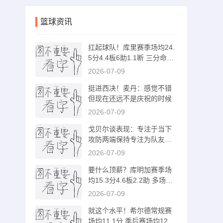
篮球资讯
扛起球队！库里赛季场均24.
5分4.4板6助1.1断 三分命中
率39.7%
2026-07-09
挺进西决！麦丹：感觉不错
但现在还远不是庆祝的时候
2026-07-09
戈贝尔谈表现：专注于当下
攻防两端保持专注为队友奠
定基调
2026-07-09
要什么顶薪？库明加赛季场
均15.3分4.6板2.2助 多场比
赛被DNP
2026-07-09
就这个水平！希尔德常规赛
场均11.1分 季后赛场均12.5