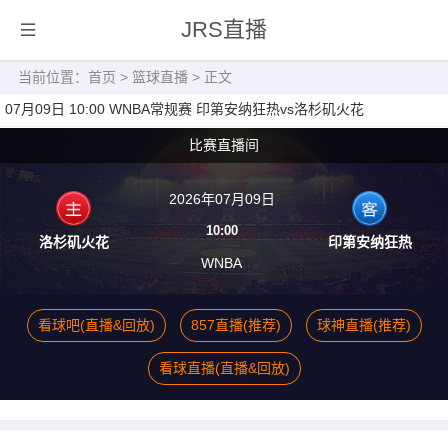
JRS直播
当前位置：
首页
>
篮球直播
> 正文
07月09日 10:00 WNBA常规赛 印第安纳狂热vs洛杉矶火花
比赛直播间
2026年07月09日
10:00
洛杉矶火花
印第安纳狂热
WNBA
看球吧(直播&回放)
857直播(推荐)
球神直播(推荐)
看球直播(直播&回放)