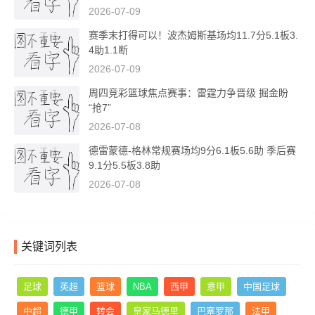
2026-07-09
赛季末打得可以！波杰姆斯基场均11.7分5.1板3.
4助1.1断
2026-07-09
周四竞彩篮球焦点赛事：雷霆力争晋级 掘金盼
“抢7”
2026-07-08
德雷蒙德-格林常规赛场均9分6.1板5.6助 季后赛
9.1分5.5板3.8助
2026-07-08
关键词列表
足球
英超
篮球
NBA
西甲
意甲
中国足球
中超
德甲
转会
皇家马德里
巴塞罗那
法甲