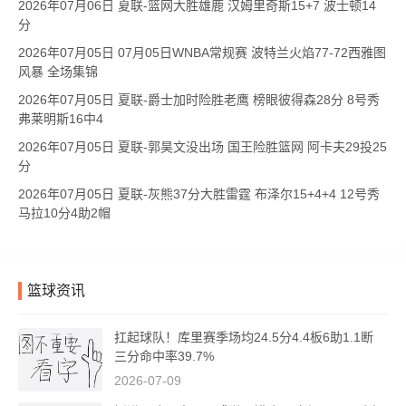
2026年07月06日 夏联-篮网大胜雄鹿 汉姆里奇斯15+7 波士顿14
分
2026年07月05日 07月05日WNBA常规赛 波特兰火焰77-72西雅图
风暴 全场集锦
2026年07月05日 夏联-爵士加时险胜老鹰 榜眼彼得森28分 8号秀
弗莱明斯16中4
2026年07月05日 夏联-郭昊文没出场 国王险胜篮网 阿卡夫29投25
分
2026年07月05日 夏联-灰熊37分大胜雷霆 布泽尔15+4+4 12号秀
马拉10分4助2帽
篮球资讯
扛起球队！库里赛季场均24.5分4.4板6助1.1断
三分命中率39.7%
2026-07-09