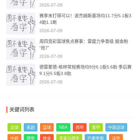
2026-07-09
赛季末打得可以！波杰姆斯基场均11.7分5.1板3.
4助1.1断
2026-07-09
周四竞彩篮球焦点赛事：雷霆力争晋级 掘金盼
“抢7”
2026-07-08
德雷蒙德-格林常规赛场均9分6.1板5.6助 季后赛
9.1分5.5板3.8助
2026-07-08
关键词列表
足球
英超
篮球
NBA
西甲
意甲
中国足球
中超
德甲
转会
皇家马德里
巴塞罗那
法甲