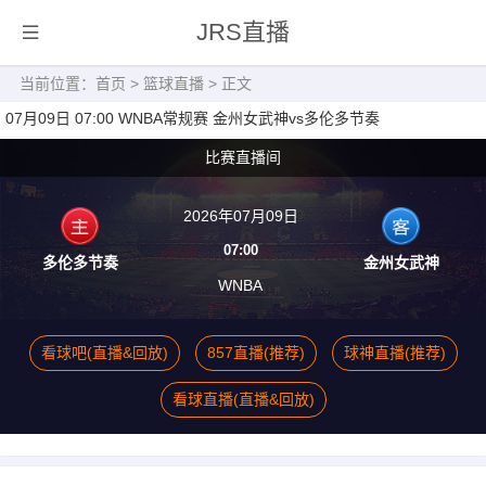
JRS直播
当前位置：
首页
>
篮球直播
> 正文
07月09日 07:00 WNBA常规赛 金州女武神vs多伦多节奏
比赛直播间
2026年07月09日
07:00
多伦多节奏
金州女武神
WNBA
看球吧(直播&回放)
857直播(推荐)
球神直播(推荐)
看球直播(直播&回放)