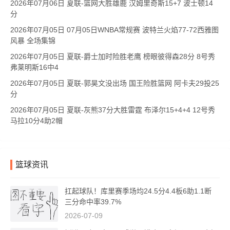
2026年07月06日 夏联-篮网大胜雄鹿 汉姆里奇斯15+7 波士顿14
分
2026年07月05日 07月05日WNBA常规赛 波特兰火焰77-72西雅图
风暴 全场集锦
2026年07月05日 夏联-爵士加时险胜老鹰 榜眼彼得森28分 8号秀
弗莱明斯16中4
2026年07月05日 夏联-郭昊文没出场 国王险胜篮网 阿卡夫29投25
分
2026年07月05日 夏联-灰熊37分大胜雷霆 布泽尔15+4+4 12号秀
马拉10分4助2帽
篮球资讯
扛起球队！库里赛季场均24.5分4.4板6助1.1断
三分命中率39.7%
2026-07-09