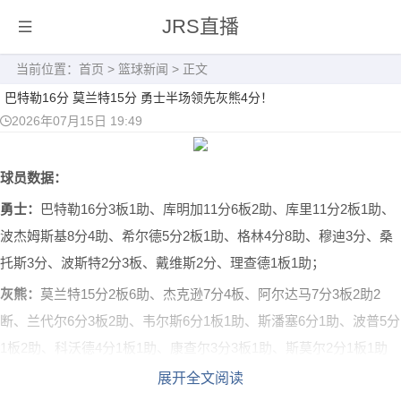
JRS直播
当前位置：
首页
>
篮球新闻
> 正文
巴特勒16分 莫兰特15分 勇士半场领先灰熊4分！
2026年07月15日 19:49
球员数据：
勇士：
巴特勒16分3板1助、库明加11分6板2助、库里11分2板1助、
波杰姆斯基8分4助、希尔德5分2板1助、格林4分8助、穆迪3分、桑
托斯3分、波斯特2分3板、戴维斯2分、理查德1板1助；
灰熊：
莫兰特15分2板6助、杰克逊7分4板、阿尔达马7分3板2助2
断、兰代尔6分3板2助、韦尔斯6分1板1助、斯潘塞6分1助、波普5分
1板2助、科沃德4分1板1助、康查尔3分3板1助、斯莫尔2分1板1助
展开全文阅读