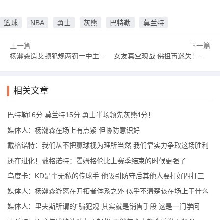
篮球
NBA
勇士
灰熊
巴特勒
莫兰特
上一篇
下一篇
杨瀚森造艾顿犯规两罚一中生涯总得分超越孙悦 独占中国球员第7位
女友真空观战 佛祖再迷失！克莱末节惨遭DNP全场11中3仅8分2失误
相关文章
巴特勒16分 莫兰特15分 勇士半场领先灰熊4分！
媒体人：杨瀚森在场上有点紧 但协防意识好
戴格诺特：我们从不把赢球视为理所当然 我们靠实力争取这场胜利
还在进化！戴格诺特：霍姆格伦比上赛季结束的时候更强了
乌度卡：KD是个无私的传球手 他吸引防守后其他人要打好四打三
媒体人：杨瀚森游离在开拓者体系之外 似乎不清楚该在场上干什么
媒体人：里夫斯所谓的“骗犯规”其实就是销售手段 这是一门学问