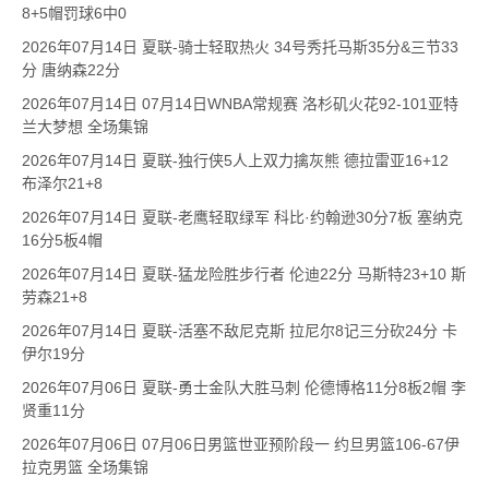
8+5帽罚球6中0
2026年07月14日 夏联-骑士轻取热火 34号秀托马斯35分&三节33
分 唐纳森22分
2026年07月14日 07月14日WNBA常规赛 洛杉矶火花92-101亚特
兰大梦想 全场集锦
2026年07月14日 夏联-独行侠5人上双力擒灰熊 德拉雷亚16+12
布泽尔21+8
2026年07月14日 夏联-老鹰轻取绿军 科比·约翰逊30分7板 塞纳克
16分5板4帽
2026年07月14日 夏联-猛龙险胜步行者 伦迪22分 马斯特23+10 斯
劳森21+8
2026年07月14日 夏联-活塞不敌尼克斯 拉尼尔8记三分砍24分 卡
伊尔19分
2026年07月06日 夏联-勇士金队大胜马刺 伦德博格11分8板2帽 李
贤重11分
2026年07月06日 07月06日男篮世亚预阶段一 约旦男篮106-67伊
拉克男篮 全场集锦