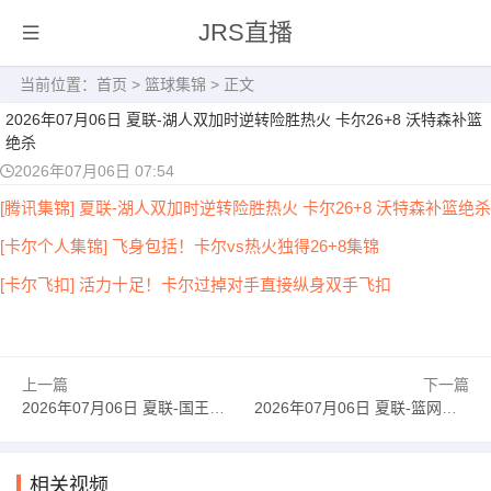
JRS直播
当前位置：
首页
>
篮球集锦
> 正文
2026年07月06日 夏联-湖人双加时逆转险胜热火 卡尔26+8 沃特森补篮
绝杀
2026年07月06日 07:54
[腾讯集锦] 夏联-湖人双加时逆转险胜热火 卡尔26+8 沃特森补篮绝杀
[卡尔个人集锦] 飞身包括！卡尔vs热火独得26+8集锦
[卡尔飞扣] 活力十足！卡尔过掉对手直接纵身双手飞扣
上一篇
下一篇
2026年07月06日 夏联-国王逆转勇士蓝队 郭昊文首秀9分钟4分3助 夏普18分
2026年07月06日 夏联-篮网大胜雄鹿 汉姆里奇斯15+7 波士顿14分
相关视频