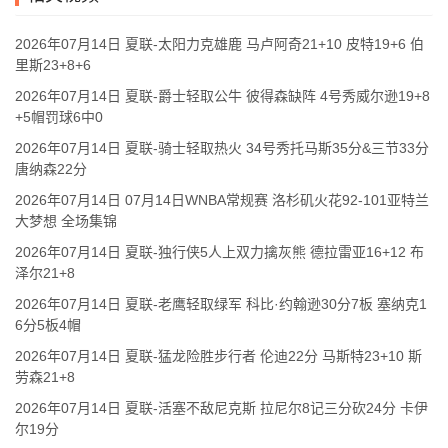
2026年07月14日 夏联-太阳力克雄鹿 马卢阿奇21+10 皮特19+6 伯
里斯23+8+6
2026年07月14日 夏联-爵士轻取公牛 彼得森缺阵 4号秀威尔逊19+8
+5帽罚球6中0
2026年07月14日 夏联-骑士轻取热火 34号秀托马斯35分&三节33分
唐纳森22分
2026年07月14日 07月14日WNBA常规赛 洛杉矶火花92-101亚特兰
大梦想 全场集锦
2026年07月14日 夏联-独行侠5人上双力擒灰熊 德拉雷亚16+12 布
泽尔21+8
2026年07月14日 夏联-老鹰轻取绿军 科比·约翰逊30分7板 塞纳克1
6分5板4帽
2026年07月14日 夏联-猛龙险胜步行者 伦迪22分 马斯特23+10 斯
劳森21+8
2026年07月14日 夏联-活塞不敌尼克斯 拉尼尔8记三分砍24分 卡伊
尔19分