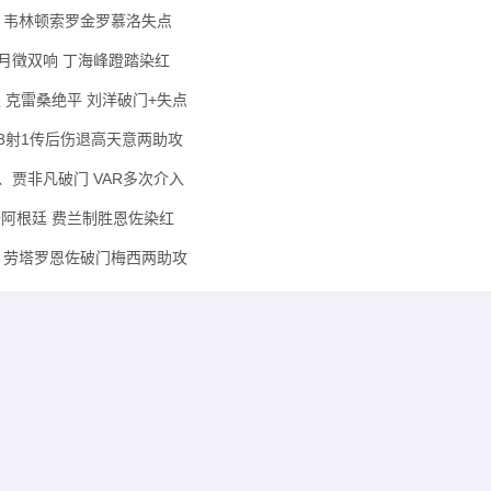
八强 韦林顿索罗金罗慕洛失点
 杜月徵双响 丁海峰蹬踏染红
强 克雷桑绝平 刘洋破门+失点
苏埃3射1传后伤退高天意两助攻
宁、贾非凡破门 VAR多次介入
-0阿根廷 费兰制胜恩佐染红
格兰 劳塔罗恩佐破门梅西两助攻