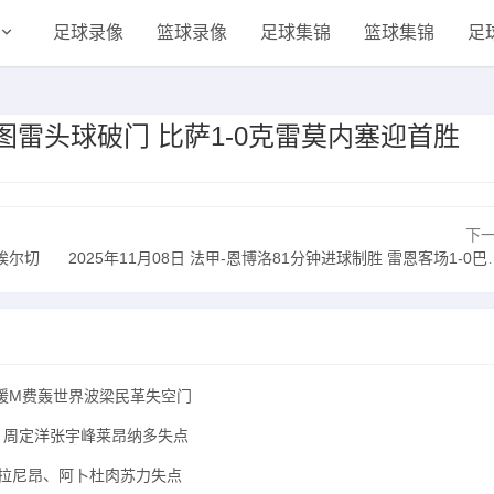
足球录像
篮球录像
足球集锦
篮球集锦
足
萨-图雷头球破门 比萨1-0克雷莫内塞迎首胜
下
1埃尔切
2025年11月08日 法甲-恩博洛81分钟进球制胜 雷恩客场1-0巴黎FC
 新援M费轰世界波梁民革失空门
8强 周定洋张宇峰莱昂纳多失点
 马拉尼昂、阿卜杜肉苏力失点