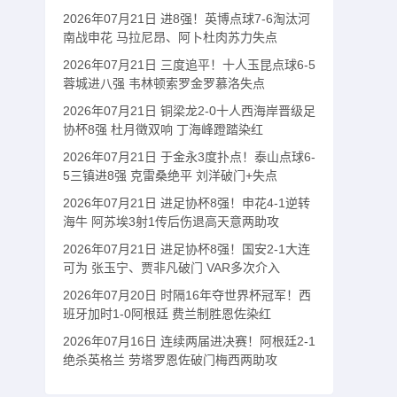
2026年07月21日 进8强！英博点球7-6淘汰河
南战申花 马拉尼昂、阿卜杜肉苏力失点
2026年07月21日 三度追平！十人玉昆点球6-5
蓉城进八强 韦林顿索罗金罗慕洛失点
2026年07月21日 铜梁龙2-0十人西海岸晋级足
协杯8强 杜月徵双响 丁海峰蹬踏染红
2026年07月21日 于金永3度扑点！泰山点球6-
5三镇进8强 克雷桑绝平 刘洋破门+失点
2026年07月21日 进足协杯8强！申花4-1逆转
海牛 阿苏埃3射1传后伤退高天意两助攻
2026年07月21日 进足协杯8强！国安2-1大连
可为 张玉宁、贾非凡破门 VAR多次介入
2026年07月20日 时隔16年夺世界杯冠军！西
班牙加时1-0阿根廷 费兰制胜恩佐染红
2026年07月16日 连续两届进决赛！阿根廷2-1
绝杀英格兰 劳塔罗恩佐破门梅西两助攻