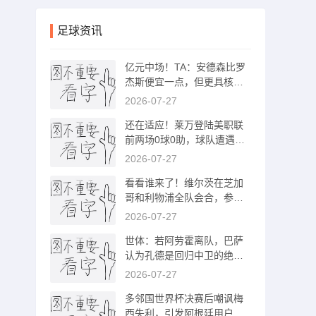
足球资讯
亿元中场！TA：安德森比罗
杰斯便宜一点，但更具核心
价值
2026-07-27
还在适应！莱万登陆美职联
前两场0球0助，球队遭遇两
连败
2026-07-27
看看谁来了！维尔茨在芝加
哥和利物浦全队会合，参加
季前赛之旅
2026-07-27
世体：若阿劳霍离队，巴萨
认为孔德是回归中卫的绝佳
备选
2026-07-27
多邻国世界杯决赛后嘲讽梅
西失利，引发阿根廷用户的