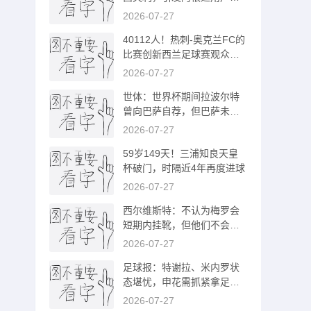
强烈抗议
2026-07-27
40112人！热刺-奥克兰FC的
比赛创新西兰足球赛观众人
数新纪录
2026-07-27
世体：世界杯期间拉波尔特
曾向巴萨自荐，但巴萨未将
其纳入计划
2026-07-27
59岁149天！三浦知良天皇
杯破门，时隔近4年再度进球
2026-07-27
西尔维斯特：不认为梅罗会
短期内挂靴，但他们不会参
加下届世界杯
2026-07-27
足球报：特谢拉、米内罗状
态堪忧，申花需抓紧拿足保
级所需积分
2026-07-27