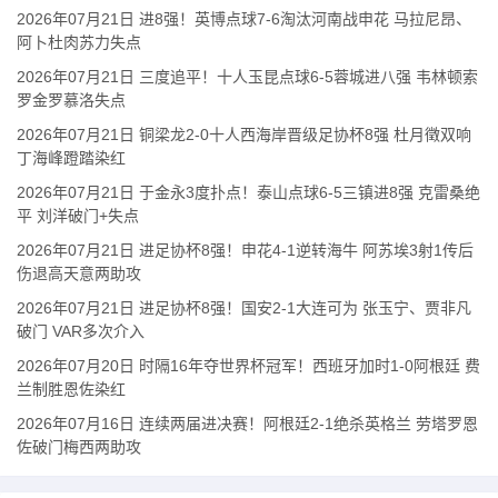
2026年07月21日 进8强！英博点球7-6淘汰河南战申花 马拉尼昂、
阿卜杜肉苏力失点
2026年07月21日 三度追平！十人玉昆点球6-5蓉城进八强 韦林顿索
罗金罗慕洛失点
2026年07月21日 铜梁龙2-0十人西海岸晋级足协杯8强 杜月徵双响
丁海峰蹬踏染红
2026年07月21日 于金永3度扑点！泰山点球6-5三镇进8强 克雷桑绝
平 刘洋破门+失点
2026年07月21日 进足协杯8强！申花4-1逆转海牛 阿苏埃3射1传后
伤退高天意两助攻
2026年07月21日 进足协杯8强！国安2-1大连可为 张玉宁、贾非凡
破门 VAR多次介入
2026年07月20日 时隔16年夺世界杯冠军！西班牙加时1-0阿根廷 费
兰制胜恩佐染红
2026年07月16日 连续两届进决赛！阿根廷2-1绝杀英格兰 劳塔罗恩
佐破门梅西两助攻