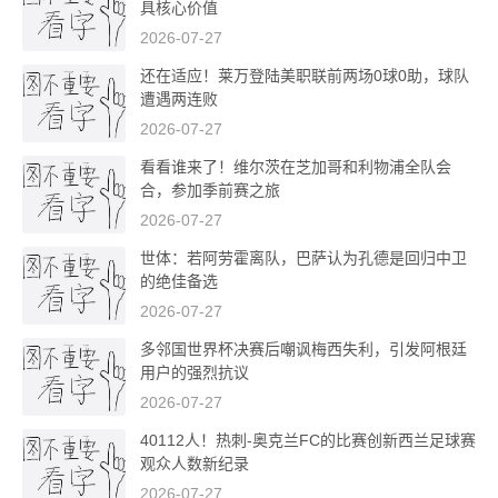
具核心价值
2026-07-27
还在适应！莱万登陆美职联前两场0球0助，球队
遭遇两连败
2026-07-27
看看谁来了！维尔茨在芝加哥和利物浦全队会
合，参加季前赛之旅
2026-07-27
世体：若阿劳霍离队，巴萨认为孔德是回归中卫
的绝佳备选
2026-07-27
多邻国世界杯决赛后嘲讽梅西失利，引发阿根廷
用户的强烈抗议
2026-07-27
40112人！热刺-奥克兰FC的比赛创新西兰足球赛
观众人数新纪录
2026-07-27