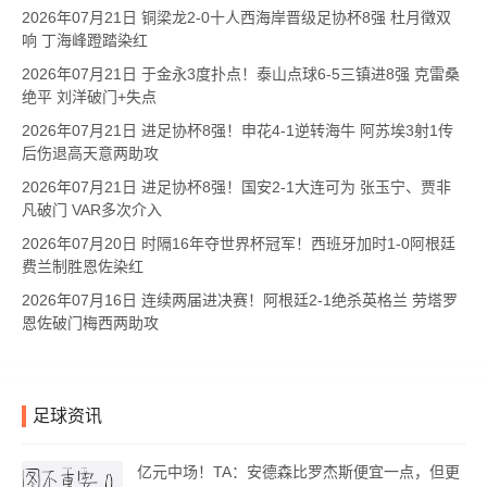
2026年07月21日 铜梁龙2-0十人西海岸晋级足协杯8强 杜月徵双
响 丁海峰蹬踏染红
2026年07月21日 于金永3度扑点！泰山点球6-5三镇进8强 克雷桑
绝平 刘洋破门+失点
2026年07月21日 进足协杯8强！申花4-1逆转海牛 阿苏埃3射1传
后伤退高天意两助攻
2026年07月21日 进足协杯8强！国安2-1大连可为 张玉宁、贾非
凡破门 VAR多次介入
2026年07月20日 时隔16年夺世界杯冠军！西班牙加时1-0阿根廷
费兰制胜恩佐染红
2026年07月16日 连续两届进决赛！阿根廷2-1绝杀英格兰 劳塔罗
恩佐破门梅西两助攻
足球资讯
亿元中场！TA：安德森比罗杰斯便宜一点，但更