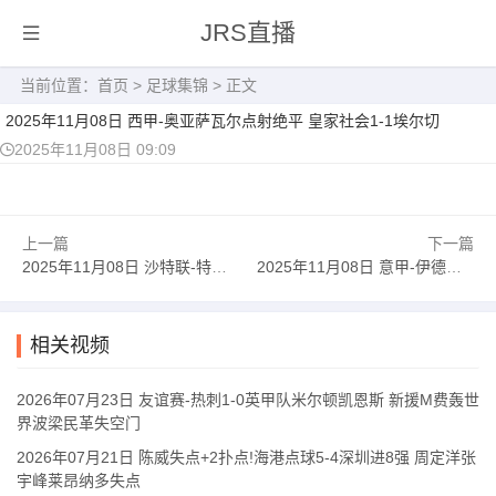
JRS直播
当前位置：
首页
>
足球集锦
> 正文
2025年11月08日 西甲-奥亚萨瓦尔点射绝平 皇家社会1-1埃尔切
2025年11月08日 09:09
上一篇
下一篇
2025年11月08日 沙特联-特奥内维斯建功 利雅得新月4-2九人纳杰马体育
2025年11月08日 意甲-伊德里萨-图雷头球破门 比萨1-0克雷莫内塞迎首胜
相关视频
2026年07月23日 友谊赛-热刺1-0英甲队米尔顿凯恩斯 新援M费轰世
界波梁民革失空门
2026年07月21日 陈威失点+2扑点!海港点球5-4深圳进8强 周定洋张
宇峰莱昂纳多失点