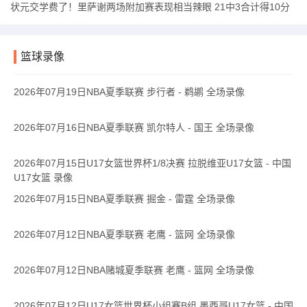
状元交学费了！里萨谢两场附加赛表现相当辣眼 21中3合计得10分
篮球录像
2026年07月19日NBA夏季联赛 步行者 - 鹈鹕 全场录像
2026年07月16日NBA夏季联赛 凯尔特人 - 国王 全场录像
2026年07月15日U17女篮世界杯1/8决赛 拉脱维亚U17女篮 - 中国
U17女篮 录像
2026年07月15日NBA夏季联赛 掘金 - 雷霆 全场录像
2026年07月12日NBA夏季联赛 老鹰 - 篮网 全场录像
2026年07月12日NBA赌城夏季联赛 老鹰 - 篮网 全场录像
2026年07月12日U17女篮世界杯小组赛B组 墨西哥U17女篮 - 中国