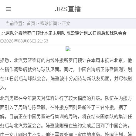
JRS直播
当前位置：
首页
>
篮球新闻
> 正文
北京队外援所罗门预计本周末到队 陈盈骏计划10日前后和球队会合
2026年08月06日 21:53
据悉，北汽男篮签订的内线外援所罗门预计在本周末抵达北京，他
在稍作调整后就会与球队见面。同时，中国台湾后卫陈盈骏则计划
在10日前后与球队会合。陈盈骏十分期待与新队友见面，并尽快融
入。
北汽男篮在今年夏天对阵容进行了较大幅度的升级。队伍在内援方
面引入了周琦与陈盈骏。在外援方面则是新签了三名外援。据了
解，目前正在中国男篮进行集训的周琦，将在结束国家队的集训任
务后与北汽男篮会合。陈盈骏则是在签约完成后回到了中国台湾，
由于女儿刚出生不久，他还需要处理下家中的事务。按照计划，陈