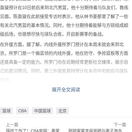
盈骏预计在10日前后来到北汽男篮，他十分期待着与队友们、教练
见面。陈盈骏在此前接受专访时表示，他从林书豪那里了解了一些
有关北汽男篮的基本情况。同时，他十分期待着能够与方硕组成超
级后场，也很想尽快与球队合练，开启新赛季的备战。
在外援方面，据了解，内线外援所罗门预计在本周末就会来到北
京。所罗门是一个偏蓝领的内线外援，他在防守、争抢篮板等方面
还是具备一定的能力。所罗门也在近期经常更新社交媒体，展示自
己的夏训情况。同时，第三外援奥莫特预计在本月中旬前后与球队
会合。
展开全文阅读
篮球
CBA
中国篮球
北京
上一篇
下一篇
得找工作了！CBA官网：黄荣奇正式成为自由球员
甜甜蜜蜜字母哥晒与妻子海岛度假照：希腊酒馆