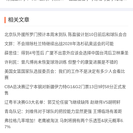
相关文章
北京队外援所罗门预计本周末到队 陈盈骏计划10日前后和球队会合
文胖：不会排除杜兰特继续出战2028年洛杉矶奥运会的可能
薛思佳：得到4号签后 广厦不出意外应该会选择中国台湾后卫林秉圣
许利民：曾凡博尚未恢复球场训练 但整个的康复进展是不错的
美国女篮国家队选拔委员会：我们的工作不是决定有多少人会看比
赛
CBA总决赛辽宁本钢对新疆伊力特G1&G2门票13日9时58分正式发
售
辽粤半决赛G3大名单：郭艾伦任骏飞继续缺阵 赵继伟VS胡明轩
青岛队记：刘维伟对于球队的把控能力显然更强 王博临场有差距
弗拉格几率增加！老鹰被淘汰 马刺将拥有两个乐透签&状元概率6.
7%