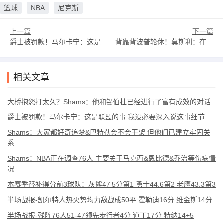
篮球
NBA
尼克斯
上一篇
下一篇
爵士被罚款！马尔卡宁：这是联盟的事 我没必要深入说这事细节
背靠背波普轮休！莫斯利：在进入赛季冲刺阶段时这对我们很重要
相关文章
大桥抱怨打太久？Shams：他和锡伯杜已经进行了富有成效的对话
爵士被罚款！马尔卡宁：这是联盟的事 我没必要深入说这事细节
Shams：大家都好奇追梦&巴特勒会不会干架 但他们已建立牢固关
系
Shams：NBA正在调查76人 主要关于马克西&恩比德&乔治等伤病情
况
本赛季替补得分前3球队：灰熊47.5分第1 勇士44.6第2 老鹰43.3第3
半场战报-凯尔特人热火势均力敌战成50平 霍勒迪16分 维金斯14分
半场战报-残阵76人51-47领先步行者4分 道丁17分 特纳14+5