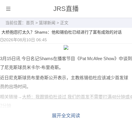
JRS直播
当前位置：
首页
>
篮球新闻
> 正文
大桥抱怨打太久？Shams：他和锡伯杜已经进行了富有成效的对话
2026年08月10日 06:45
3月15日讯
今日名记Shams在播客节目《Pat McAfee Show》中谈到
了尼克斯球员米卡尔-布里奇斯。
近日尼克斯球员布里奇斯公开表示，主教练锡伯杜应该减少首发球
员的出场时间。
相关链接→
大桥：我跟锡伯杜谈过 我们的首发不需要打满48分钟或4
7分钟
展开全文阅读