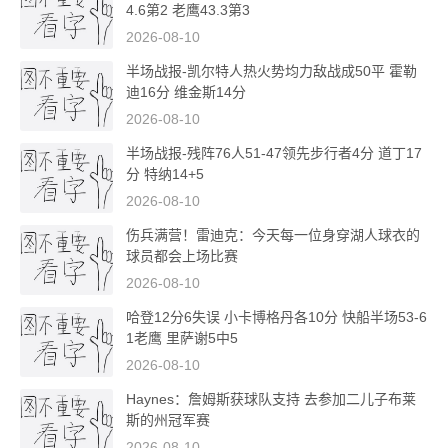
4.6第2 老鹰43.3第3
2026-08-10
半场战报-凯尔特人热火势均力敌战成50平 霍勒
迪16分 维金斯14分
2026-08-10
半场战报-残阵76人51-47领先步行者4分 道丁17
分 特纳14+5
2026-08-10
伤兵满营！雷迪克：今天每一位身穿湖人球衣的
球员都会上场比赛
2026-08-10
哈登12分6失误 小卡博格丹各10分 快船半场53-6
1老鹰 里萨谢5中5
2026-08-10
Haynes：詹姆斯获球队支持 去参加二儿子布莱
斯的州冠军赛
2026-08-10