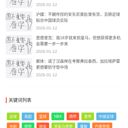
2026-01-12
沪媒：不踢传控的安东尼奥肚里有货，丑陋足球
贴合中国球员实际
2026-01-12
恩德里克：我18岁就来到皇马，但想获得更多机
会需要一步一步来
2026-01-12
都体：诺丁汉森林在考察弗拉泰西，加拉塔萨雷
更想要防守型中场
2026-01-12
关键词列表
足球
英超
篮球
NBA
西甲
意甲
中国足球
中超
德甲
转会
皇家马德里
曼联
巴塞罗那