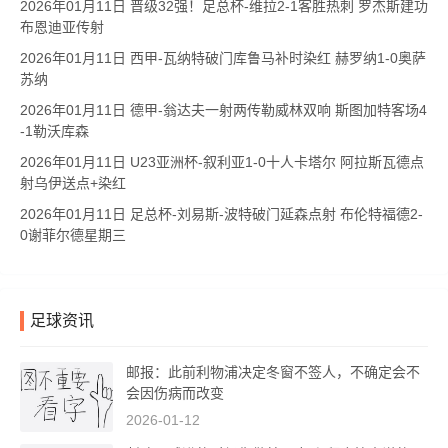
2026年01月11日 晋级32强！足总杯-维拉2-1客胜热刺 罗杰斯建功
布恩迪亚传射
2026年01月11日 西甲-瓦纳特破门库鲁马补时染红 赫罗纳1-0奥萨
苏纳
2026年01月11日 德甲-翁达夫一射两传勒威林双响 斯图加特客场4
-1勒沃库森
2026年01月11日 U23亚洲杯-叙利亚1-0十人卡塔尔 阿拉斯瓦德点
射乌伊送点+染红
2026年01月11日 足总杯-刘易斯-波特破门延森点射 布伦特福德2-
0谢菲尔德星期三
足球资讯
邮报：此前利物浦决定冬窗不签人，不确定会不
会因伤病而改变
2026-01-12