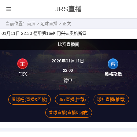
JRS直播
当前位置：
首页
>
足球直播
> 正文
01月11日 22:30 德甲第16轮 门兴vs奥格斯堡
比赛直播间
2026年01月11日
22:00
门兴
奥格斯堡
德甲
看球吧(直播&回放)
857直播(推荐)
球神直播(推荐)
看球直播(直播&回放)