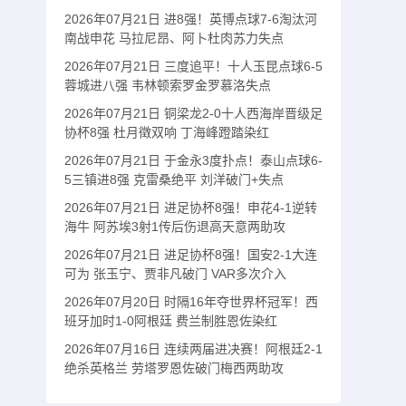
2026年07月21日 进8强！英博点球7-6淘汰河
南战申花 马拉尼昂、阿卜杜肉苏力失点
2026年07月21日 三度追平！十人玉昆点球6-5
蓉城进八强 韦林顿索罗金罗慕洛失点
2026年07月21日 铜梁龙2-0十人西海岸晋级足
协杯8强 杜月徵双响 丁海峰蹬踏染红
2026年07月21日 于金永3度扑点！泰山点球6-
5三镇进8强 克雷桑绝平 刘洋破门+失点
2026年07月21日 进足协杯8强！申花4-1逆转
海牛 阿苏埃3射1传后伤退高天意两助攻
2026年07月21日 进足协杯8强！国安2-1大连
可为 张玉宁、贾非凡破门 VAR多次介入
2026年07月20日 时隔16年夺世界杯冠军！西
班牙加时1-0阿根廷 费兰制胜恩佐染红
2026年07月16日 连续两届进决赛！阿根廷2-1
绝杀英格兰 劳塔罗恩佐破门梅西两助攻