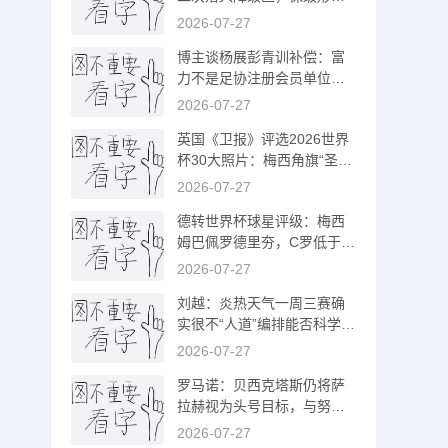
已经非常危险
2026-07-27
博主谈杨展彭青训补偿：富
力不是足协注册会员单位，
条规不适用
2026-07-27
英国《卫报》评选2026世界
杯30大照片：梅西角旗“圣
殿”排名第一
2026-07-27
德转世界杯球星评级：梅西
姆巴佩罗德里夯，C罗低于预
期/佩德里拉
2026-07-27
刘越：炎热天气一周三赛确
实很不“人道”编排能否科学实
际些？
2026-07-27
罗马诺：贝西克塔斯仍将萨
拉赫视为头号目标，与努涅
斯无深入接触
2026-07-27