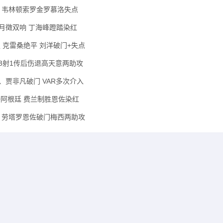
八强 韦林顿索罗金罗慕洛失点
 杜月徵双响 丁海峰蹬踏染红
强 克雷桑绝平 刘洋破门+失点
苏埃3射1传后伤退高天意两助攻
宁、贾非凡破门 VAR多次介入
-0阿根廷 费兰制胜恩佐染红
格兰 劳塔罗恩佐破门梅西两助攻