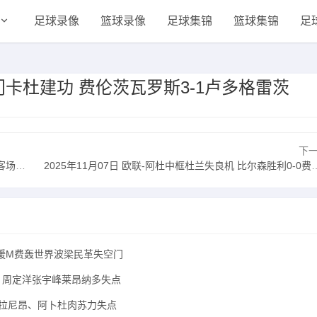
足球录像
篮球录像
足球集锦
篮球集锦
足
破门卡杜建功 费伦茨瓦罗斯3-1卢多格雷茨
下
布拉加
2025年11月07日 欧联-阿杜中框杜兰失良机 比尔森胜利0-0费内巴切
 新援M费轰世界波梁民革失空门
8强 周定洋张宇峰莱昂纳多失点
 马拉尼昂、阿卜杜肉苏力失点