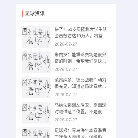
足球资讯
拼了！51岁贝隆称大学生队
会员数若达10万人，将复出
参加1场比赛
2026-07-27
米内罗：能重返赛场是很兴
奋的时刻，希望我们尽快忘
记这场失利
2026-07-27
莱昂纳多：德比战我们动力
很充足，知道这场比赛就像
战争一样
2026-07-27
马纳法谈踢左后卫：刚踢球
时踢过这个位置，不是很别
扭、陌生
2026-07-27
足球报：青岛海牛本赛季第
二次落入降级区，保级形势