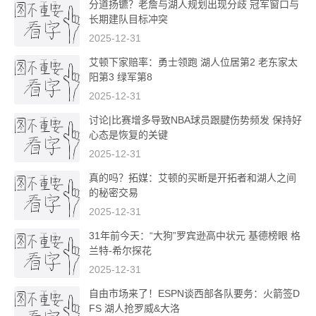
分道扬镳？老詹与湖人规划出现分歧 冠军窗口与
长期建队目标冲突
2025-12-31
艾顿下家赔率：勇士领跑 湖人位居第2 老东家太
阳第3 绿军第8
2025-12-31
讨论|比赛增多导致NBA球员跟腱伤势频发 保持好
心态是恢复的关键
2025-12-31
真的吗？拓媒：艾顿的买断是开拓者和湖人之间
的秘密交易
2025-12-31
31年前今天：“大狗”罗宾逊高中状元 基德榜眼 格
兰特-希尔探花
2025-12-31
自由市场来了！ESPN谈西部各队要务：火箭签D
FS 湖人抢罗威&大洛