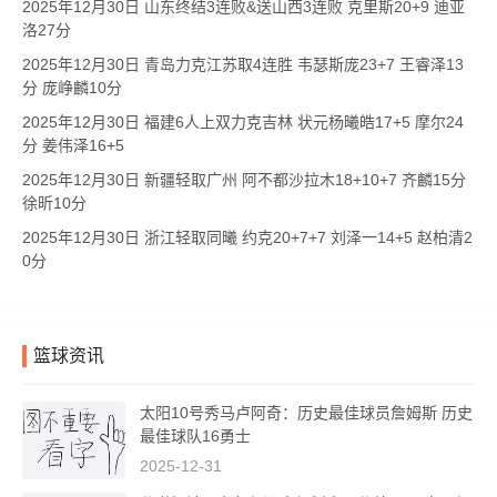
2025年12月30日 山东终结3连败&送山西3连败 克里斯20+9 迪亚
洛27分
2025年12月30日 青岛力克江苏取4连胜 韦瑟斯庞23+7 王睿泽13
分 庞峥麟10分
2025年12月30日 福建6人上双力克吉林 状元杨曦皓17+5 摩尔24
分 姜伟泽16+5
2025年12月30日 新疆轻取广州 阿不都沙拉木18+10+7 齐麟15分
徐昕10分
2025年12月30日 浙江轻取同曦 约克20+7+7 刘泽一14+5 赵柏清2
0分
篮球资讯
太阳10号秀马卢阿奇：历史最佳球员詹姆斯 历史
最佳球队16勇士
2025-12-31