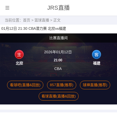
JRS直播
当前位置：
首页
>
篮球直播
> 正文
01月12日 21:30 CBA潜力赛 北控vs福建
比赛直播间
2026年01月12日
21:00
北控
福建
CBA
看球吧(直播&回放)
857直播(推荐)
球神直播(推荐)
看球直播(直播&回放)