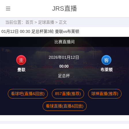
JRS直播
当前位置：
首页
>
足球直播
> 正文
01月12日 00:30 足总杯第3轮 曼联vs布莱顿
比赛直播间
2026年01月12日
00:00
曼联
布莱顿
足总杯
看球吧(直播&回放)
857直播(推荐)
球神直播(推荐)
看球直播(直播&回放)