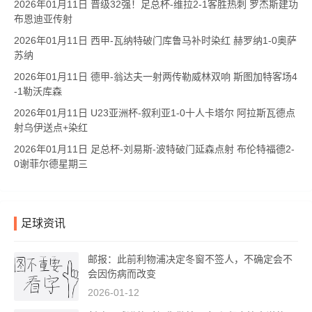
2026年01月11日 晋级32强！足总杯-维拉2-1客胜热刺 罗杰斯建功
布恩迪亚传射
2026年01月11日 西甲-瓦纳特破门库鲁马补时染红 赫罗纳1-0奥萨
苏纳
2026年01月11日 德甲-翁达夫一射两传勒威林双响 斯图加特客场4
-1勒沃库森
2026年01月11日 U23亚洲杯-叙利亚1-0十人卡塔尔 阿拉斯瓦德点
射乌伊送点+染红
2026年01月11日 足总杯-刘易斯-波特破门延森点射 布伦特福德2-
0谢菲尔德星期三
足球资讯
邮报：此前利物浦决定冬窗不签人，不确定会不
会因伤病而改变
2026-01-12