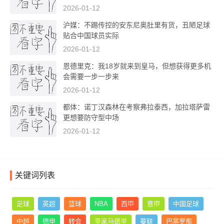
2026-01-12
沪媒：不踢传控的安东尼奥肚里有货，丑陋足球
贴合中国球员实际
2026-01-12
恩德里克：我18岁就来到皇马，但想获得更多机
会需要一步一步来
2026-01-12
都体：诺丁汉森林在考察弗拉泰西，加拉塔萨雷
更想要防守型中场
2026-01-12
关键词列表
足球
英超
篮球
NBA
西甲
意甲
中国足球
中超
德甲
转会
皇家马德里
曼联
巴塞罗那