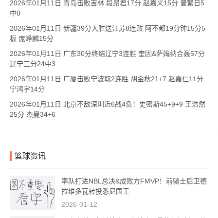
2026年01月11日 青岛击败吉林 段昂君17分 赵嘉义15分 曾繁日5
中0
2026年01月11日 新疆39分大胜送江苏8连败 阿不都19分钟15分5
板 庞峥麟15分
2026年01月11日 广东30分终结辽宁3连胜 奎因&萨姆纳合轰57分
辽宁三分24中3
2026年01月11日 广厦击败宁波取2连胜 胡金秋21+7 赵嘉仁11分
宁鸿宇14分
2026年01月11日 北京不敌深圳近6战4负！史密斯45+9+9 王浩然
25分 杰曼34+6
篮球资讯
率队打进NBL总决&成败方FMVP！前骑士后卫德
拉维多瓦转投悉尼国王
2026-01-12