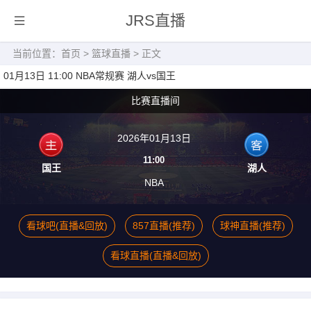
JRS直播
当前位置：
首页
>
篮球直播
> 正文
01月13日 11:00 NBA常规赛 湖人vs国王
比赛直播间
2026年01月13日
11:00
国王
湖人
NBA
看球吧(直播&回放)
857直播(推荐)
球神直播(推荐)
看球直播(直播&回放)