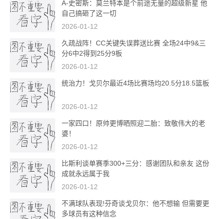
A-史密斯：莫兰特本是个前途无量的超级新星 他
自己搞砸了这一切
2026-01-12
久疏战阵！CC关键失误葬送比赛 全场24中9&三
分6中2得到25分9板
2026-01-12
统治力！戈贝尔最近4场比赛场均20.5分18.5篮板
2026-01-12
一家四口！原帅更博晒照迎二胎：致敬伟大的老
婆！
2026-01-12
比斯利谈单赛季300+三分：感谢团队和亲友 这份
成就永远属于我
2026-01-12
不满球队表现!芬奇谈戈贝尔：他不想输 但需要更
多球员有这种信念