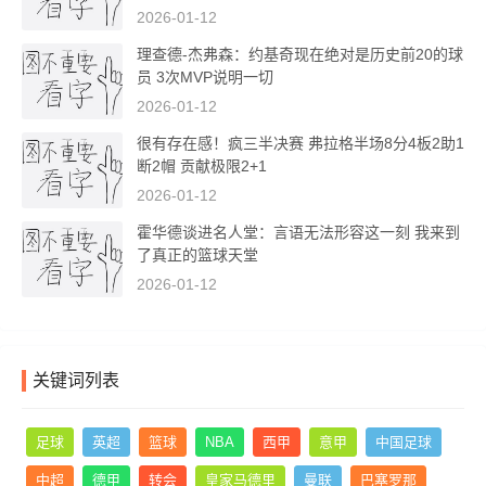
2026-01-12
理查德-杰弗森：约基奇现在绝对是历史前20的球
员 3次MVP说明一切
2026-01-12
很有存在感！疯三半决赛 弗拉格半场8分4板2助1
断2帽 贡献极限2+1
2026-01-12
霍华德谈进名人堂：言语无法形容这一刻 我来到
了真正的篮球天堂
2026-01-12
关键词列表
足球
英超
篮球
NBA
西甲
意甲
中国足球
中超
德甲
转会
皇家马德里
曼联
巴塞罗那